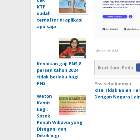
cek
KTP
sudah
terdaftar di aplikasi
apa saja
oleh
redaksi
Kenaikan gaji PNS 8
Ikuti Kami Pada
persen tahun 2024
tidak berlaku bagi
Navigasi
PNS
Pos sebelumnya
Kita Tidak Boleh Te
pos
Weton
Dengan Negara Lain
Kamis
Legi:
Sosok
Penuh Wibawa yang
Disegani dan
Dikelilingi