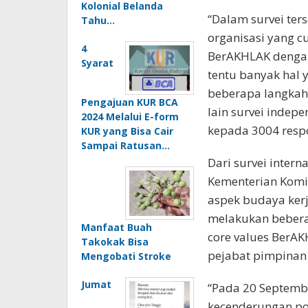
Kolonial Belanda
“Dalam survei ter
Tahu…
organisasi yang c
4
BerAKHLAK dengan 
Syarat
tentu banyak hal 
beberapa langkah 
Pengajuan KUR BCA
lain survei indepe
2024 Melalui E-form
kepada 3004 resp
KUR yang Bisa Cair
Sampai Ratusan…
Dari survei intern
Kementerian Komin
aspek budaya kerj
melakukan bebera
Manfaat Buah
core values BerA
Takokak Bisa
pejabat pimpinan
Mengobati Stroke
Jumat
“Pada 20 Septemb
kecenderungan pol