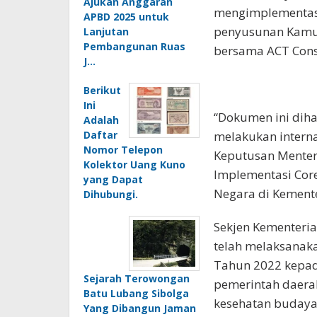
Ajukan Anggaran
mengimplementasi
APBD 2025 untuk
penyusunan Kamu
Lanjutan
Pembangunan Ruas
bersama ACT Cons
J…
Berikut
Ini
“Dokumen ini dih
Adalah
Daftar
melakukan intern
Nomor Telepon
Keputusan Menter
Kolektor Uang Kuno
Implementasi Core
yang Dapat
Negara di Kemente
Dihubungi.
Sekjen Kementeri
telah melaksanak
Tahun 2022 kepad
Sejarah Terowongan
pemerintah daerah
Batu Lubang Sibolga
kesehatan budaya
Yang Dibangun Jaman