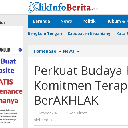
Lewati
ke
konten
Beranda
News
Politik
Hukum & K
tup
Bengkulu Tengah
Kabupaten Kepahiang
Kota 
Perkuat
Homepage
»
News
»
Budaya
Kerja,
Perkuat Budaya 
Kominfo
Komitmen
Komitmen Terapk
Terapkan
Nilai
Dasar
BerAKHLAK
BerAKHLAK
oleh
7 Oktober 2023
-
1527 Dilihat
redaksi
oleh
redaksi