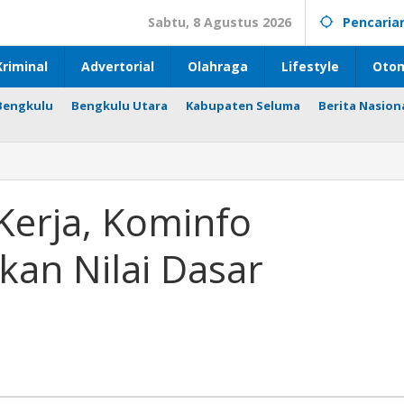
Sabtu, 8 Agustus 2026
Pencaria
riminal
Advertorial
Olahraga
Lifestyle
Otom
Bengkulu
Bengkulu Utara
Kabupaten Seluma
Berita Nasion
Kerja, Kominfo
an Nilai Dasar