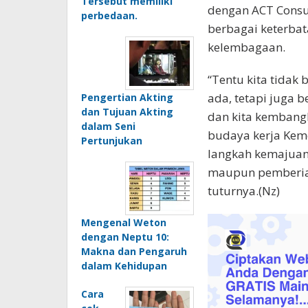
Tersebut memiliki
dengan ACT Consu
perbedaan.
berbagai keterbat
kelembagaan.
“Tentu kita tidak
ada, tetapi juga b
Pengertian Akting
dan Tujuan Akting
dan kita kembang
dalam Seni
budaya kerja Kem
Pertunjukan
langkah kemajuan
maupun pemberian
tuturnya.(Nz)
Mengenal Weton
dengan Neptu 10:
Makna dan Pengaruh
dalam Kehidupan
Cara