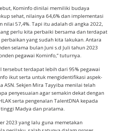
sebut, Kominfo dinilai memiliki budaya
ukup sehat, nilainya 64,6% dan implementasi
nilai 57,4%. Tapi itu adalah di angka 2022,
yang perlu kita perbaiki bersama dan terdapat
perbaikan yang sudah kita lakukan. Antara
nden selama bulan Juni s.d Juli tahun 2023
onden pegawai Kominfo,” tuturnya.
al tersebut terdapat lebih dari 95% pegawai
fo ikut serta untuk mengidentifikasi aspek-
a ASN. Sekjen Mira Tayyiba menilai telah
pa penyesuaian agar semakin dekat dengan
KHLAK serta pengenalan TalentDNA kepada
 tinggi Madya dan pratama.
er 2023 yang lalu guna memetakan
a perilaku, salah satunya dalam proses