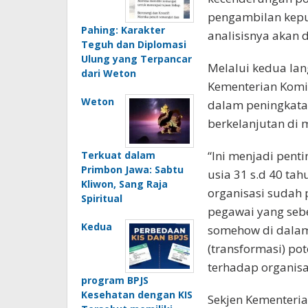
pengambilan kepu
Pahing: Karakter
analisisnya akan d
Teguh dan Diplomasi
Ulung yang Terpancar
Melalui kedua lan
dari Weton
Kementerian Komin
Weton
dalam peningkatan
berkelanjutan di 
“Ini menjadi pent
Terkuat dalam
Primbon Jawa: Sabtu
usia 31 s.d 40 tah
Kliwon, Sang Raja
organisasi sudah 
Spiritual
pegawai yang sebet
Kedua
somehow di dalam 
(transformasi) po
terhadap organisas
program BPJS
Kesehatan dengan KIS
Sekjen Kementeri