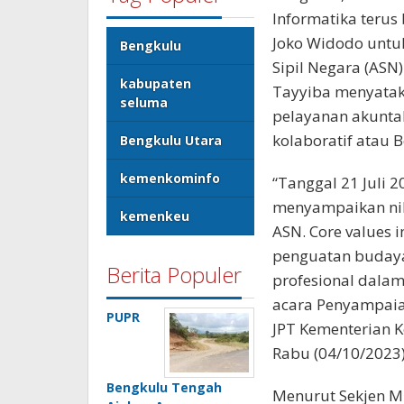
Informatika teru
Joko Widodo untuk
Bengkulu
Sipil Negara (ASN)
kabupaten
Tayyiba menyataka
seluma
pelayanan akuntab
kolaboratif atau 
Bengkulu Utara
kemenkominfo
“Tanggal 21 Juli 
menyampaikan nilai
kemenkeu
ASN. Core values 
penguatan budaya 
Berita Populer
profesional dala
acara Penyampaian
PUPR
JPT Kementerian K
Rabu (04/10/2023)
Bengkulu Tengah
Menurut Sekjen M