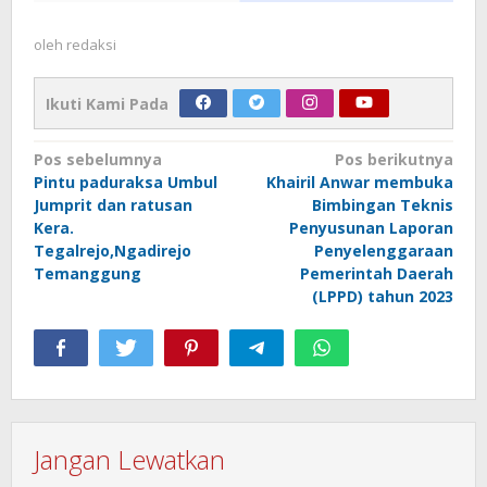
oleh
redaksi
Ikuti Kami Pada
Navigasi
Pos sebelumnya
Pos berikutnya
Pintu paduraksa Umbul
Khairil Anwar membuka
pos
Jumprit dan ratusan
Bimbingan Teknis
Kera.
Penyusunan Laporan
Tegalrejo,Ngadirejo
Penyelenggaraan
Temanggung
Pemerintah Daerah
(LPPD) tahun 2023
Jangan Lewatkan