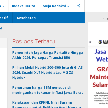
n
Indeks Berita
Meja Redaksi
atif
Kesehatan
tu
al
Pos-pos Terbaru
Pemerintah Jaga Harga Pertalite Hingga
Akhir 2026, Percepat Transisi B50
Pilihan Mobil Hybrid 200–300 Juta di GIIAS
2026: Suzuki XL7 Hybrid atau MG ZS
Hybrid+
Penurunan harga BBM nonsubsidi
meringankan tekanan inflasi Jawa Barat
Kejaksaan dan KPKNL Nilai Barang
Rampasan untuk Pulihkan Aset Negara