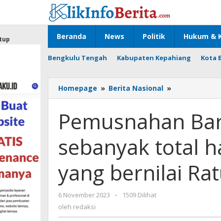
Lewati
ke
konten
Beranda
News
Politik
Hukum & K
tup
Bengkulu Tengah
Kabupaten Kepahiang
Kota 
Pemusnahan
Homepage
»
Berita Nasional
»
Barang
Bukti
Pemusnahan Bar
Narkoba
sebanyak
sebanyak total 
total
hampir
500
yang bernilai Ra
Kilogram
yang
bernilai
oleh
6 November 2023
-
1509 Dilihat
Ratusan
redaksi
oleh
redaksi
Miliar