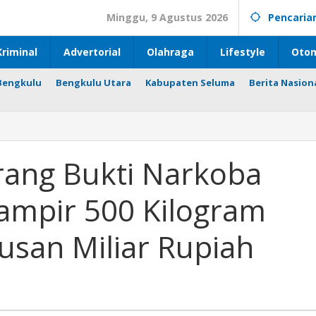
Minggu, 9 Agustus 2026
Pencaria
riminal
Advertorial
Olahraga
Lifestyle
Otom
Bengkulu
Bengkulu Utara
Kabupaten Seluma
Berita Nasion
ang Bukti Narkoba
hampir 500 Kilogram
tusan Miliar Rupiah