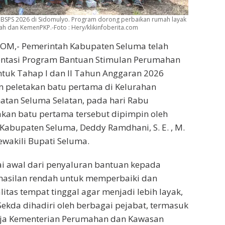
BSPS 2026 di Sidomulyo. Program dorong perbaikan rumah layak
ah dan KemenPKP.-Foto : Hery/klikinfoberita.com
OM,- Pemerintah Kabupaten Seluma telah
ntasi Program Bantuan Stimulan Perumahan
tuk Tahap I dan II Tahun Anggaran 2026
 peletakan batu pertama di Kelurahan
atan Seluma Selatan, pada hari Rabu
takan batu pertama tersebut dipimpin oleh
 Kabupaten Seluma, Deddy Ramdhani, S. E. , M.
mewakili Bupati Seluma.
ai awal dari penyaluran bantuan kepada
hasilan rendah untuk memperbaiki dan
itas tempat tinggal agar menjadi lebih layak,
Sekda dihadiri oleh berbagai pejabat, termasuk
rja Kementerian Perumahan dan Kawasan