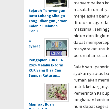
menyampaikan ko
masalah rumah yan
Sejarah Terowongan
menjelaskan bah
Batu Lubang Sibolga
Yang Dibangun Jaman
ditujukan agar d
Kolonial Belanda
maksimal, sehing
Tahu…
hidup dan lingkun
4
dapat mempercep
Syarat
masyarakat untuk
perumahan secara 
Pengajuan KUR BCA
2024 Melalui E-form
Salah satu pener
KUR yang Bisa Cair
syukurnya atas ba
Sampai Ratusan…
rumah akan memb
untuk keluarganya
Pemerintah Kabu
jangkauan bantuan
Manfaat Buah
huni dapat segera