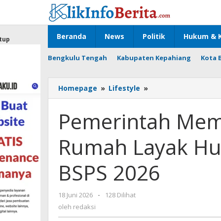
Lewati
ke
konten
Beranda
News
Politik
Hukum & K
tup
Bengkulu Tengah
Kabupaten Kepahiang
Kota 
Pemerintah
Homepage
»
Lifestyle
»
Mempercepat
Renovasi
Pemerintah Mem
Rumah
Layak
Rumah Layak Hun
Huni
di
Seluma
BSPS 2026
Melalui
BSPS
2026
oleh
18 Juni 2026
-
128 Dilihat
redaksi
oleh
redaksi