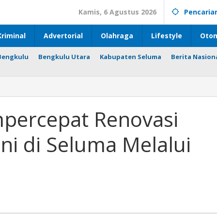
Kamis, 6 Agustus 2026
Pencaria
riminal
Advertorial
Olahraga
Lifestyle
Otom
Bengkulu
Bengkulu Utara
Kabupaten Seluma
Berita Nasion
percepat Renovasi
i di Seluma Melalui