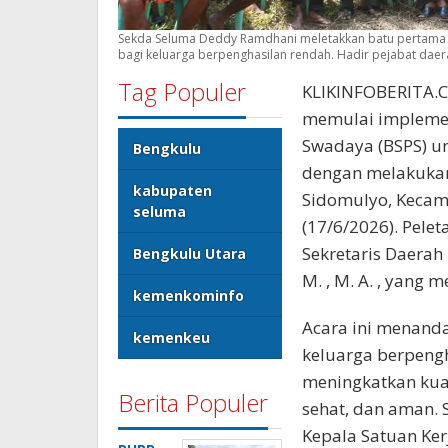
Sekda Seluma Deddy Ramdhani meletakkan batu pertama 
bagi keluarga berpenghasilan rendah. Hadir pejabat daer
Tag Populer
KLIKINFOBERITA.C
memulai impleme
Swadaya (BSPS) un
Bengkulu
dengan melakukan
kabupaten
Sidomulyo, Kecam
seluma
(17/6/2026). Pele
Sekretaris Daerah
Bengkulu Utara
M. , M. A. , yang 
kemenkominfo
Acara ini menand
kemenkeu
keluarga berpeng
meningkatkan kual
Berita Populer
sehat, dan aman. 
Kepala Satuan Ke