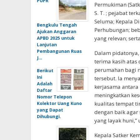
PUPR
Permukiman (Satke
S. T. ; pejabat te
Seluma; Kepala D
Bengkulu Tengah
Perhubungan; beb
Ajukan Anggaran
yang relevan; ser
APBD 2025 untuk
Lanjutan
Pembangunan Ruas
Dalam pidatonya
J…
terima kasih atas
perumahan bagi m
Berikut
Ini
tersebut. Ia men
Adalah
kerjasama antara
Daftar
meningkatkan kes
Nomor Telepon
kualitas tempat t
Kolektor Uang Kuno
yang Dapat
dengan baik agar
Dihubungi.
yang layak huni,” 
Kepala Satker Kem