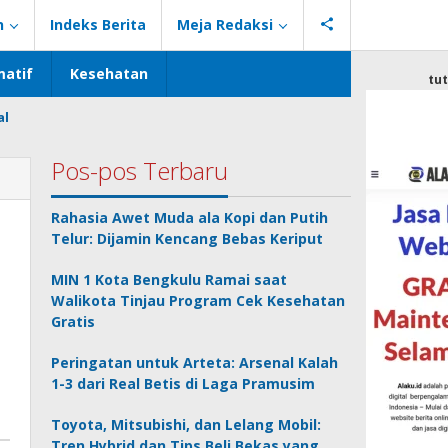
n
Indeks Berita
Meja Redaksi
atif
Kesehatan
tu
al
Pos-pos Terbaru
Rahasia Awet Muda ala Kopi dan Putih
Telur: Dijamin Kencang Bebas Keriput
MIN 1 Kota Bengkulu Ramai saat
Walikota Tinjau Program Cek Kesehatan
Gratis
Peringatan untuk Arteta: Arsenal Kalah
1-3 dari Real Betis di Laga Pramusim
Toyota, Mitsubishi, dan Lelang Mobil:
Tren Hybrid dan Tips Beli Bekas yang