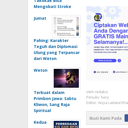
Takokak Bisa
Mengobati Stroke
Jumat
Pahing: Karakter
Teguh dan Diplomasi
Ulung yang Terpancar
dari Weton
Weton
oleh
redaksi
Terkuat dalam
Penulis: hery
Primbon Jawa: Sabtu
Editor: Aisya Lailatul Kh
Kliwon, Sang Raja
Spiritual
Ikuti Kami Pada
Kedua