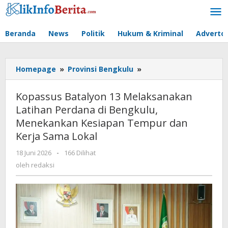
Lewati
ke
konten
Beranda
News
Politik
Hukum & Kriminal
Advertor
Kopassus
Homepage
»
Provinsi Bengkulu
»
Batalyon
13
Kopassus Batalyon 13 Melaksanakan
Melaksanakan
Latihan Perdana di Bengkulu,
Latihan
Menekankan Kesiapan Tempur dan
Perdana
di
Kerja Sama Lokal
Bengkulu,
oleh
18 Juni 2026
-
166 Dilihat
Menekankan
redaksi
Kesiapan
oleh
redaksi
Tempur
dan
Kerja
Sama
Lokal