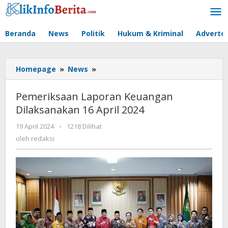
Lewati
ke
konten
Beranda
News
Politik
Hukum & Kriminal
Advertor
Pemeriksaan
Homepage
»
News
»
Laporan
Keuangan
Pemeriksaan Laporan Keuangan
Dilaksanakan
Dilaksanakan 16 April 2024
16
April
oleh
19 April 2024
-
1218 Dilihat
2024
redaksi
oleh
redaksi