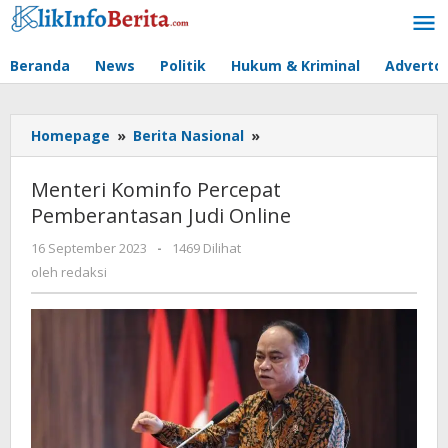
Lewati
ke
konten
Beranda
News
Politik
Hukum & Kriminal
Advertor
Menteri
Homepage
»
Berita Nasional
»
Kominfo
Percepat
Menteri Kominfo Percepat
Pemberantasan
Pemberantasan Judi Online
Judi
Online
oleh
16 September 2023
-
1469 Dilihat
redaksi
oleh
redaksi