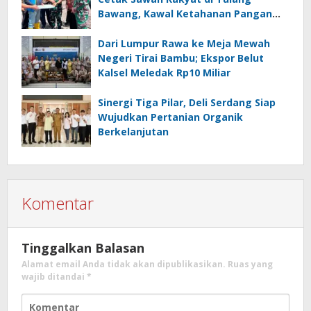
Bawang, Kawal Ketahanan Pangan
Nasional
Dari Lumpur Rawa ke Meja Mewah
Negeri Tirai Bambu; Ekspor Belut
Kalsel Meledak Rp10 Miliar
Sinergi Tiga Pilar, Deli Serdang Siap
Wujudkan Pertanian Organik
Berkelanjutan
Komentar
Tinggalkan Balasan
Alamat email Anda tidak akan dipublikasikan.
Ruas yang
wajib ditandai
*