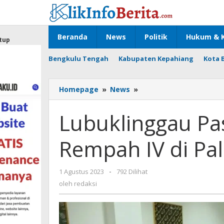
Lewati
ke
konten
Beranda
News
Politik
Hukum & K
tup
Bengkulu Tengah
Kabupaten Kepahiang
Kota 
Lubuklinggau
Homepage
»
News
»
Pastikan
Ikut
Lubuklinggau Pas
Festival
Rempah
Rempah IV di P
IV
di
Palembang
oleh
1 Agustus 2023
-
792 Dilihat
redaksi
oleh
redaksi