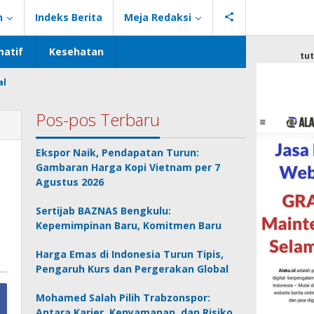
n
Indeks Berita
Meja Redaksi
atif
Kesehatan
tu
al
Pos-pos Terbaru
Ekspor Naik, Pendapatan Turun:
Gambaran Harga Kopi Vietnam per 7
Agustus 2026
Sertijab BAZNAS Bengkulu:
Kepemimpinan Baru, Komitmen Baru
Harga Emas di Indonesia Turun Tipis,
Pengaruh Kurs dan Pergerakan Global
Mohamed Salah Pilih Trabzonspor:
Antara Karier, Kenyamanan, dan Risiko