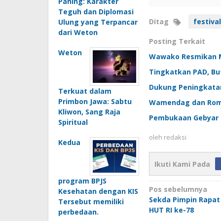
Pahing: Karakter
Teguh dan Diplomasi
Ditag
festiva
Ulung yang Terpancar
dari Weton
Posting Terkait
Weton
Wawako Resmikan Ma
Tingkatkan PAD, But
Dukung Peningkatan
Terkuat dalam
Primbon Jawa: Sabtu
Wamendag dan Romb
Kliwon, Sang Raja
Pembukaan Gebyar H
Spiritual
oleh
redaksi
Kedua
Ikuti Kami Pada
program BPJS
Navigasi
Pos sebelumnya
Kesehatan dengan KIS
Sekda Pimpin Rapat
pos
Tersebut memiliki
HUT RI ke-78
perbedaan.