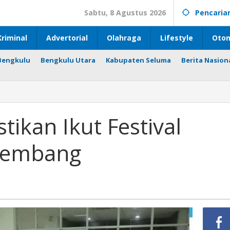
Sabtu, 8 Agustus 2026
Pencaria
riminal
Advertorial
Olahraga
Lifestyle
Otom
Bengkulu
Bengkulu Utara
Kabupaten Seluma
Berita Nasion
tikan Ikut Festival
alembang