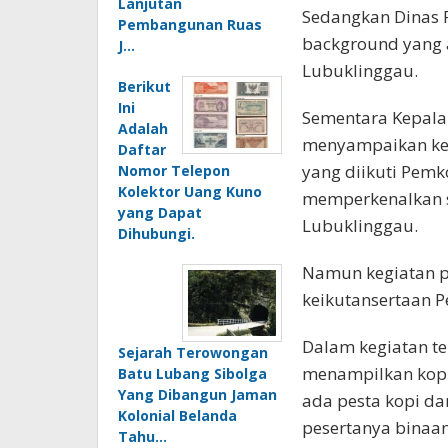
Lanjutan
Sedangkan Dinas 
Pembangunan Ruas
background yang a
J…
Lubuklinggau.
Berikut
Ini
Sementara Kepala
Adalah
menyampaikan keg
Daftar
yang diikuti Pem
Nomor Telepon
Kolektor Uang Kuno
memperkenalkan s
yang Dapat
Lubuklinggau.
Dihubungi.
Namun kegiatan pe
keikutansertaan P
Dalam kegiatan t
Sejarah Terowongan
menampilkan kopi
Batu Lubang Sibolga
Yang Dibangun Jaman
ada pesta kopi d
Kolonial Belanda
pesertanya binaa
Tahu…