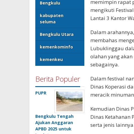
memimpin rapat p
Bengkulu
mengikuti Festiva
kabupaten
Lantai 3 Kantor Wa
seluma
Dalam arahannya,
Bengkulu Utara
membahas mengen
kemenkominfo
Lubuklinggau dala
olahan yang akan d
kemenkeu
sebagainya.
Berita Populer
Dalam festival na
Dinas Koperasi d
PUPR
meracik minuman 
Kemudian Dinas P
Bengkulu Tengah
Dinas Ketahanan P
Ajukan Anggaran
serta jenis lainnya
APBD 2025 untuk