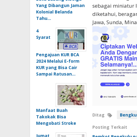
sebagai miniatur
Yang Dibangun Jaman
Kolonial Belanda
diketahui, beraga
Tahu…
Jawa, Sunda, Mina
4
Syarat
Pengajuan KUR BCA
2024 Melalui E-form
KUR yang Bisa Cair
Sampai Ratusan…
Manfaat Buah
Ditag
Bengku
Takokak Bisa
Mengobati Stroke
Posting Terkait
Jumat
Pemkot Bengkulu pa