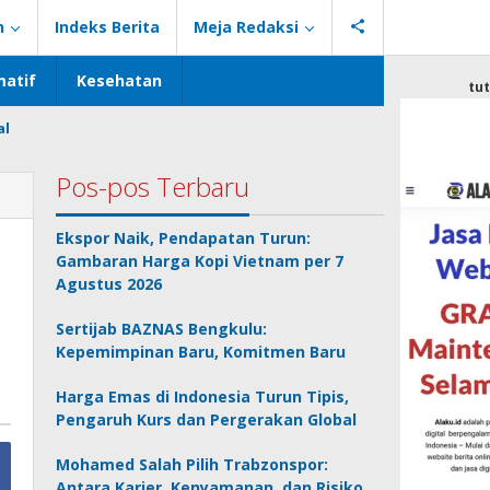
n
Indeks Berita
Meja Redaksi
atif
Kesehatan
tu
al
Pos-pos Terbaru
Ekspor Naik, Pendapatan Turun:
Gambaran Harga Kopi Vietnam per 7
Agustus 2026
Sertijab BAZNAS Bengkulu:
Kepemimpinan Baru, Komitmen Baru
Harga Emas di Indonesia Turun Tipis,
Pengaruh Kurs dan Pergerakan Global
Mohamed Salah Pilih Trabzonspor:
Antara Karier, Kenyamanan, dan Risiko