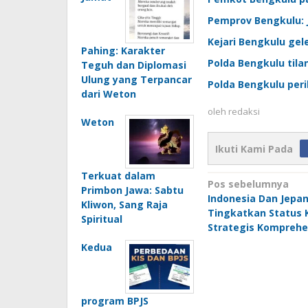
Pemprov Bengkulu: J
Kejari Bengkulu gel
Pahing: Karakter
Polda Bengkulu tila
Teguh dan Diplomasi
Ulung yang Terpancar
Polda Bengkulu peri
dari Weton
oleh
redaksi
Weton
Ikuti Kami Pada
Terkuat dalam
Navigasi
Pos sebelumnya
Primbon Jawa: Sabtu
Indonesia Dan Jepa
pos
Kliwon, Sang Raja
Tingkatkan Status 
Spiritual
Strategis Komprehe
Kedua
program BPJS