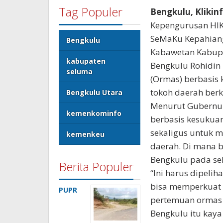
Tag Populer
Bengkulu, Klikin
Kepengurusan HIK
SeMaKu Kepahiang
Bengkulu
Kabawetan Kabupa
kabupaten
Bengkulu Rohidin
seluma
(Ormas) berbasis
tokoh daerah berk
Bengkulu Utara
Menurut Gubernur 
kemenkominfo
berbasis kesukuan
sekaligus untuk 
kemenkeu
daerah. Di mana 
Bengkulu pada se
Berita Populer
“Ini harus dipelih
bisa memperkuat s
PUPR
pertemuan ormas 
Bengkulu itu kay