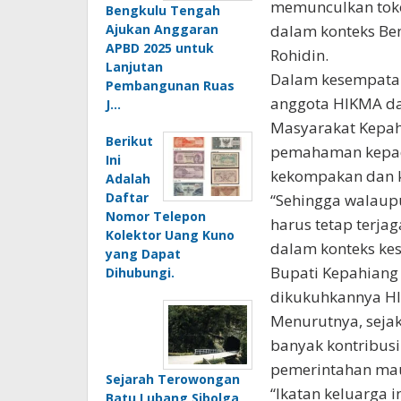
memunculkan toko
Bengkulu Tengah
Ajukan Anggaran
dalam konteks Be
APBD 2025 untuk
Rohidin.
Lanjutan
Dalam kesempatan
Pembangunan Ruas
anggota HIKMA da
J…
Masyarakat Kepah
Berikut
pemahaman kepad
Ini
kekompakan dan ke
Adalah
Daftar
“Sehingga walaup
Nomor Telepon
harus tetap terja
Kolektor Uang Kuno
dalam konteks ke
yang Dapat
Bupati Kepahiang
Dihubungi.
dikukuhkannya HI
Menurutnya, sejak
banyak kontribusi
pemerintahan ma
Sejarah Terowongan
“Ikatan keluarga
Batu Lubang Sibolga