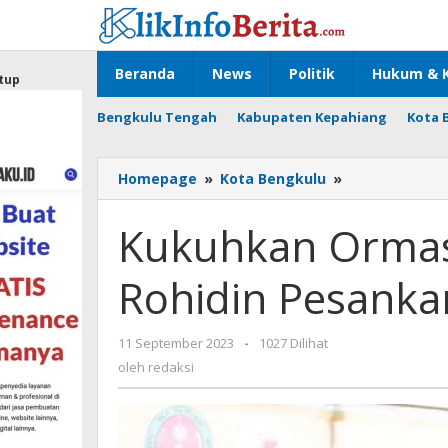
Lewati
ke
konten
Beranda
News
Politik
Hukum & K
tup
Bengkulu Tengah
Kabupaten Kepahiang
Kota 
Kukuhkan
Homepage
»
Kota Bengkulu
»
Ormas
Kesukuan,
Kukuhkan Ormas
Gubernur
Rohidin
Rohidin Pesankan
Pesankan
Ini
oleh
11 September 2023
-
1027 Dilihat
redaksi
oleh
redaksi