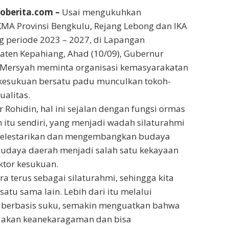
foberita.com –
Usai mengukuhkan
MA Provinsi Bengkulu, Rejang Lebong dan IKA
 periode 2023 – 2027, di Lapangan
ten Kepahiang, Ahad (10/09), Gubernur
 Mersyah meminta organisasi kemasyarakatan
 kesukuan bersatu padu munculkan tokoh-
ualitas.
Rohidin, hal ini sejalan dengan fungsi ormas
 itu sendiri, yang menjadi wadah silaturahmi
melestarikan dan mengembangkan budaya
budaya daerah menjadi salah satu kekayaan
ktor kesukuan.
ara terus sebagai silaturahmi, sehingga kita
atu sama lain. Lebih dari itu melalui
berbasis suku, semakin menguatkan bahwa
a akan keanekaragaman dan bisa