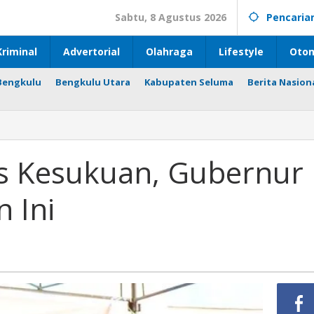
Sabtu, 8 Agustus 2026
Pencaria
riminal
Advertorial
Olahraga
Lifestyle
Otom
Bengkulu
Bengkulu Utara
Kabupaten Seluma
Berita Nasion
 Kesukuan, Gubernur
 Ini