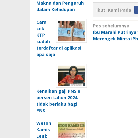
Makna dan Pengaruh
dalam Kehidupan
Ikuti Kami Pada
Cara
Navigasi
Pos sebelumnya
cek
Ibu Marahi Putrinya
pos
KTP
Merengek Minta iP
sudah
terdaftar di aplikasi
apa saja
Kenaikan gaji PNS 8
persen tahun 2024
tidak berlaku bagi
PNS
Weton
Kamis
Legi: