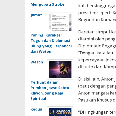
Mengobati Stroke
kali bersinggunga
presiden seperti 
Jumat
Bogor dan Koman
Deretan simpul ke
Pahing: Karakter
diamini oleh penga
Teguh dan Diplomasi
Diplomatic Engage
Ulung yang Terpancar
dari Weton
“Dengan kata lain
kepercayaan Jokow
Weton
dikutip dari Komp
Di sisi lain, Ant
Terkuat dalam
(pati) dengan pen
Primbon Jawa: Sabtu
Anton mengatakan
Kliwon, Sang Raja
Spiritual
Pasukan Khusus d
Kedua
“Di lingkungan ter