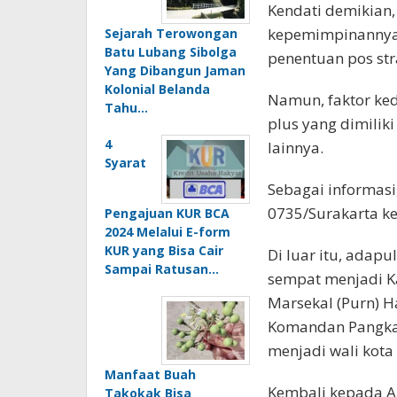
Kendati demikian,
kepemimpinannya
Sejarah Terowongan
Batu Lubang Sibolga
penentuan pos str
Yang Dibangun Jaman
Kolonial Belanda
Namun, faktor ke
Tahu…
plus yang dimilik
4
lainnya.
Syarat
Sebagai informasi
0735/Surakarta ke
Pengajuan KUR BCA
2024 Melalui E-form
KUR yang Bisa Cair
Di luar itu, adapu
Sampai Ratusan…
sempat menjadi K
Marsekal (Purn) H
Komandan Pangkal
menjadi wali kota 
Manfaat Buah
Kembali kepada A
Takokak Bisa