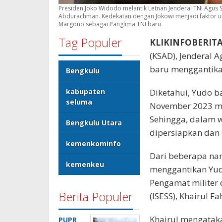
Presiden Joko Widodo melantik Letnan Jenderal TNI Agus
Abdurachman. Kedekatan dengan Jokowi menjadi faktor 
Margono sebagai Panglima TNI baru
Tag Populer
KLIKINFOBERIT
(KSAD), Jenderal 
baru menggantik
Bengkulu
kabupaten
Diketahui, Yudo 
seluma
November 2023 m
Sehingga, dalam w
Bengkulu Utara
dipersiapkan dan 
kemenkominfo
Dari beberapa nam
kemenkeu
menggantikan Yud
Pengamat militer d
Berita Populer
(ISESS), Khairul 
Khairul mengatak
PUPR