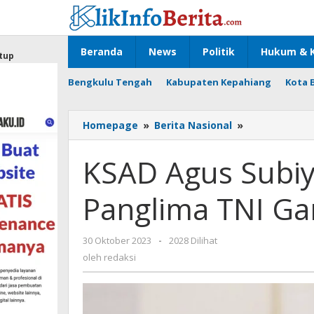
Lewati
ke
konten
Beranda
News
Politik
Hukum & K
tup
Bengkulu Tengah
Kabupaten Kepahiang
Kota 
KSAD
Homepage
»
Berita Nasional
»
Agus
Subiyanto
KSAD Agus Subiy
Digadang
Jadi
Panglima TNI Ga
Panglima
TNI
Gantikan
oleh
30 Oktober 2023
-
2028 Dilihat
Yudo
redaksi
Margono
oleh
redaksi