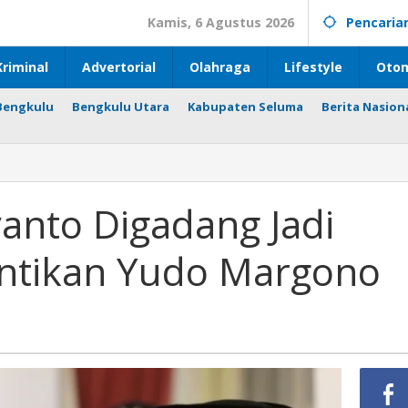
Kamis, 6 Agustus 2026
Pencaria
riminal
Advertorial
Olahraga
Lifestyle
Otom
Bengkulu
Bengkulu Utara
Kabupaten Seluma
Berita Nasion
anto Digadang Jadi
ntikan Yudo Margono