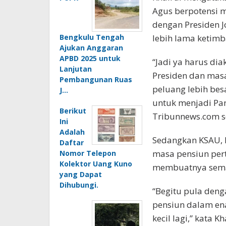
Agus berpotensi m
dengan Presiden J
Bengkulu Tengah
lebih lama ketimb
Ajukan Anggaran
APBD 2025 untuk
“Jadi ya harus di
Lanjutan
Presiden dan masa
Pembangunan Ruas
peluang lebih bes
J…
untuk menjadi Pan
Berikut
Tribunnews.com se
Ini
Adalah
Sedangkan KSAU, 
Daftar
masa pensiun per
Nomor Telepon
Kolektor Uang Kuno
membuatnya semak
yang Dapat
Dihubungi.
“Begitu pula deng
pensiun dalam ena
kecil lagi,” kata Kh