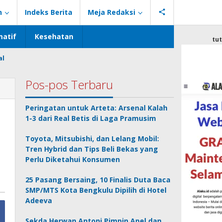
n
Indeks Berita
Meja Redaksi
atif
Kesehatan
tu
al
Pos-pos Terbaru
Peringatan untuk Arteta: Arsenal Kalah
1-3 dari Real Betis di Laga Pramusim
Toyota, Mitsubishi, dan Lelang Mobil:
Tren Hybrid dan Tips Beli Bekas yang
Perlu Diketahui Konsumen
25 Pasang Bersaing, 10 Finalis Duta Baca
SMP/MTS Kota Bengkulu Dipilih di Hotel
Adeeva
Sekda Herwan Antoni Pimpin Apel dan