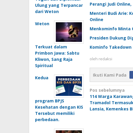
Perangi Judi Online
Ulung yang Terpancar
dari Weton
Menteri Budi Arie: 
Online
Weton
Menkominfo Minta OJ
Presiden Dukung Dig
Terkuat dalam
Kominfo Takedown K
Primbon Jawa: Sabtu
oleh
redaksi
Kliwon, Sang Raja
Spiritual
Ikuti Kami Pada
Kedua
Navigasi
Pos sebelumnya
114 Warga Karawan
pos
program BPJS
Tramadol Termasuk
Kesehatan dengan KIS
Lansia, Kemenkes Bi
Tersebut memiliki
perbedaan.