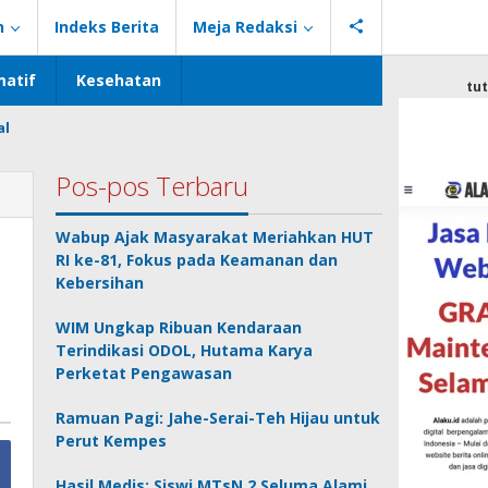
n
Indeks Berita
Meja Redaksi
atif
Kesehatan
tu
al
Pos-pos Terbaru
Wabup Ajak Masyarakat Meriahkan HUT
RI ke-81, Fokus pada Keamanan dan
Kebersihan
WIM Ungkap Ribuan Kendaraan
Terindikasi ODOL, Hutama Karya
Perketat Pengawasan
Ramuan Pagi: Jahe-Serai-Teh Hijau untuk
Perut Kempes
Hasil Medis: Siswi MTsN 2 Seluma Alami