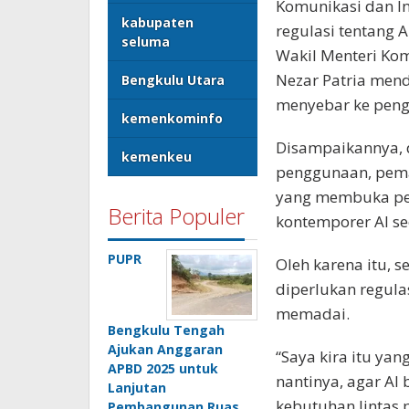
Komunikasi dan I
kabupaten
regulasi tentang AI
seluma
Wakil Menteri Ko
Nezar Patria men
Bengkulu Utara
menyebar ke pengg
kemenkominfo
Disampaikannya, 
kemenkeu
penggunaan, pem
yang membuka pel
Berita Populer
kontemporer AI se
PUPR
Oleh karena itu, s
diperlukan regul
memadai.
Bengkulu Tengah
Ajukan Anggaran
“Saya kira itu ya
APBD 2025 untuk
nantinya, agar AI
Lanjutan
kebutuhan lintas
Pembangunan Ruas