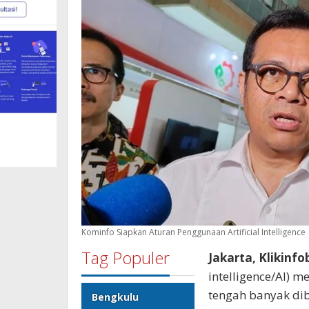
Kominfo Siapkan Aturan Penggunaan Artificial Intelligence
Tag Populer
Jakarta, Klikinf
intelligence/AI) m
tengah banyak dib
Bengkulu