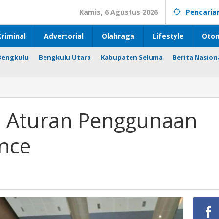
Kamis, 6 Agustus 2026
Pencaria
riminal
Advertorial
Olahraga
Lifestyle
Otom
Bengkulu
Bengkulu Utara
Kabupaten Seluma
Berita Nasion
n Aturan Penggunaan
ence