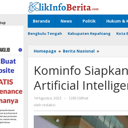
Lewati
ke
konten
Beranda
News
Politik
Hukum & K
tup
Bengkulu Tengah
Kabupaten Kepahiang
Kota 
Kominfo
Homepage
»
Berita Nasional
»
Siapkan
Aturan
Kominfo Siapka
Penggunaan
Artificial
Artificial Intellig
Intelligence
oleh
14 Agustus 2023
-
1283 Dilihat
redaksi
oleh
redaksi