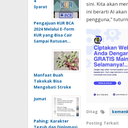
4
sini. Kita akan m
Syarat
ini berarti AI aka
pengguna,” tuturn
Pengajuan KUR BCA
2024 Melalui E-form
KUR yang Bisa Cair
Sampai Ratusan…
Manfaat Buah
Takokak Bisa
Mengobati Stroke
Jumat
Ditag
kemenk
Pahing: Karakter
Posting Terkait
Teguh dan Diplomasi