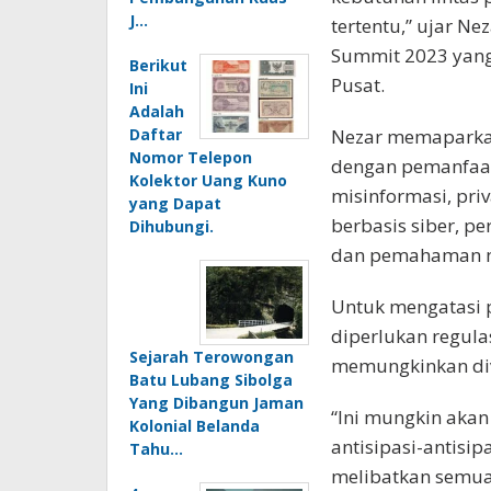
J…
tertentu,” ujar Nez
Summit 2023 yang
Berikut
Pusat.
Ini
Adalah
Daftar
Nezar memaparkan
Nomor Telepon
dengan pemanfaata
Kolektor Uang Kuno
misinformasi, priv
yang Dapat
berbasis siber, pe
Dihubungi.
dan pemahaman ni
Untuk mengatasi 
diperlukan regula
Sejarah Terowongan
memungkinkan diver
Batu Lubang Sibolga
Yang Dibangun Jaman
“Ini mungkin akan
Kolonial Belanda
antisipasi-antisi
Tahu…
melibatkan semua 