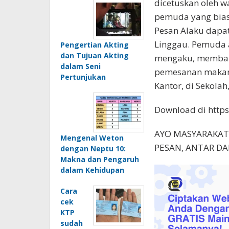
dicetuskan oleh w
pemuda yang biasa
Pesan Alaku dapat
Linggau. Pemuda a
Pengertian Akting
dan Tujuan Akting
mengaku, memban
dalam Seni
pemesanan makana
Pertunjukan
Kantor, di Sekola
Download di https:
AYO MASYARAKAT
Mengenal Weton
PESAN, ANTAR DA
dengan Neptu 10:
Makna dan Pengaruh
dalam Kehidupan
Cara
cek
KTP
sudah