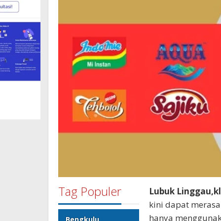
Tag Populer
Lubuk Linggau,kl
kini dapat mera
hanya menggunaka
Bengkulu