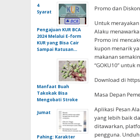
4
Promo dan Diskon
Syarat
Untuk merayakan 
Pengajuan KUR BCA
Alaku menawarkan
2024 Melalui E-form
Promo ini mencak
KUR yang Bisa Cair
kupon menarik y
Sampai Ratusan…
makanan semakin
“GOKU10” untuk m
Download di https:
Manfaat Buah
Takokak Bisa
Masa Depan Pem
Mengobati Stroke
Aplikasi Pesan A
Jumat
yang lebih baik d
ditawarkan, plat
pengguna. Unduh A
Pahing: Karakter