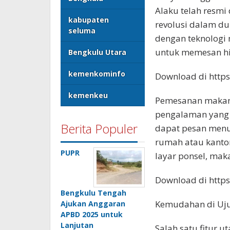
Alaku telah resm
kabupaten
revolusi dalam du
seluma
dengan teknologi
untuk memesan hi
Bengkulu Utara
kemenkominfo
Download di https:
kemenkeu
Pemesanan makana
pengalaman yang l
Berita Populer
dapat pesan menu
rumah atau kanto
PUPR
layar ponsel, mak
Download di https:
Bengkulu Tengah
Kemudahan di Uju
Ajukan Anggaran
APBD 2025 untuk
Lanjutan
Salah satu fitur u