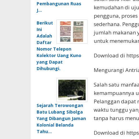
Pembangunan Ruas
kemudahan di uju
J…
pengguna, proses
Berikut
sederhana. Pengg
Ini
jumlah makanan 
Adalah
untuk menemukan p
Daftar
Nomor Telepon
Download di https:
Kolektor Uang Kuno
yang Dapat
Dihubungi.
Mengurangi Antri
Salah satu manfaa
kemampuannya unt
Pelanggan dapat
Sejarah Terowongan
waktu tunggu yan
Batu Lubang Sibolga
tanpa harus menu
Yang Dibangun Jaman
Kolonial Belanda
Tahu…
Download di https: