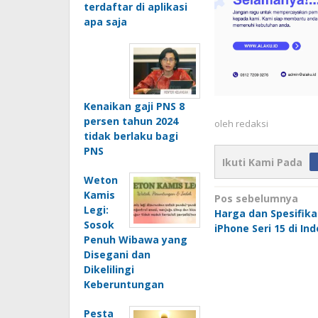
terdaftar di aplikasi
apa saja
Kenaikan gaji PNS 8
persen tahun 2024
oleh
redaksi
tidak berlaku bagi
PNS
Ikuti Kami Pada
Weton
Navigasi
Kamis
Pos sebelumnya
Legi:
Harga dan Spesifik
pos
Sosok
iPhone Seri 15 di In
Penuh Wibawa yang
Disegani dan
Dikelilingi
Keberuntungan
Pesta