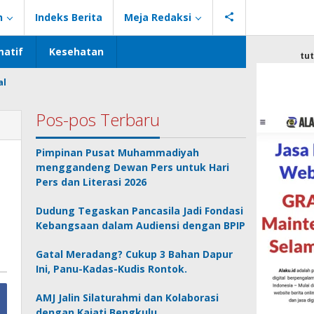
n
Indeks Berita
Meja Redaksi
atif
Kesehatan
tu
al
Pos-pos Terbaru
Pimpinan Pusat Muhammadiyah
menggandeng Dewan Pers untuk Hari
Pers dan Literasi 2026
Dudung Tegaskan Pancasila Jadi Fondasi
Kebangsaan dalam Audiensi dengan BPIP
Gatal Meradang? Cukup 3 Bahan Dapur
Ini, Panu-Kadas-Kudis Rontok.
AMJ Jalin Silaturahmi dan Kolaborasi
dengan Kajati Bengkulu