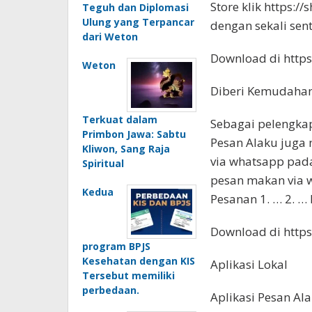
Store klik https://
Teguh dan Diplomasi
Ulung yang Terpancar
dengan sekali sent
dari Weton
Download di https:
Weton
Diberi Kemudahan
Terkuat dalam
Sebagai pelengkap
Primbon Jawa: Sabtu
Pesan Alaku jug
Kliwon, Sang Raja
via whatsapp pad
Spiritual
pesan makan via 
Kedua
Pesanan 1. … 2. …
Download di https:
program BPJS
Kesehatan dengan KIS
Aplikasi Lokal
Tersebut memiliki
perbedaan.
Aplikasi Pesan Al