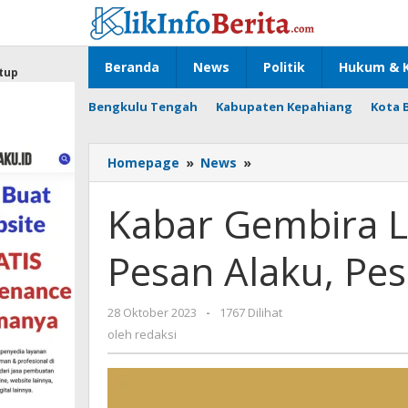
Lewati
ke
konten
Beranda
News
Politik
Hukum & K
tup
Bengkulu Tengah
Kabupaten Kepahiang
Kota 
Kabar
Homepage
»
News
»
Gembira
Lubuk
Kabar Gembira L
Linggau:
Aplikasi
Pesan Alaku, Pes
Pesan
Alaku,
Pesan
oleh
28 Oktober 2023
-
1767 Dilihat
Makan
redaksi
di
oleh
redaksi
Ujung
Jari