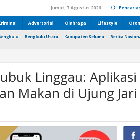
Jumat, 7 Agustus 2026
Pencaria
riminal
Advertorial
Olahraga
Lifestyle
Otom
Bengkulu
Bengkulu Utara
Kabupaten Seluma
Berita Nasion
ubuk Linggau: Aplikasi
an Makan di Ujung Jari