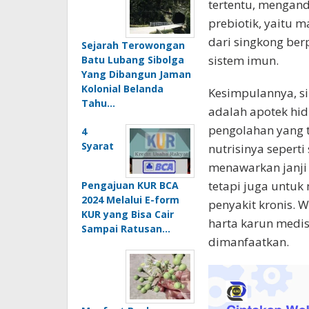
tertentu, mengan
prebiotik, yaitu m
dari singkong be
Sejarah Terowongan
sistem imun.
Batu Lubang Sibolga
Yang Dibangun Jaman
Kolonial Belanda
Kesimpulannya, s
Tahu…
adalah apotek hid
pengolahan yang 
4
Syarat
nutrisinya sepert
menawarkan janji 
tetapi juga untu
Pengajuan KUR BCA
2024 Melalui E-form
penyakit kronis. W
KUR yang Bisa Cair
harta karun medi
Sampai Ratusan…
dimanfaatkan.