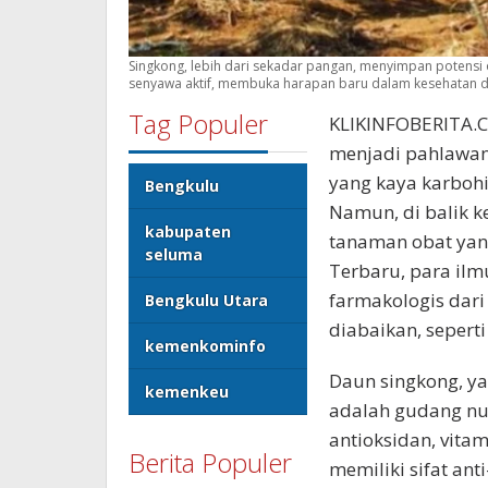
Singkong, lebih dari sekadar pangan, menyimpan potensi ob
senyawa aktif, membuka harapan baru dalam kesehatan da
Tag Populer
KLIKINFOBERITA.CO
menjadi pahlawan
yang kaya karbohi
Bengkulu
Namun, di balik k
kabupaten
tanaman obat yang
seluma
Terbaru, para il
farmakologis dari
Bengkulu Utara
diabaikan, seperti
kemenkominfo
Daun singkong, ya
kemenkeu
adalah gudang nut
antioksidan, vitam
Berita Populer
memiliki sifat an