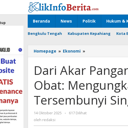
Lewati
ke
konten
Beranda
News
Politik
Hukum & K
tup
Bengkulu Tengah
Kabupaten Kepahiang
Kota 
Dari
Homepage
»
Ekonomi
»
Akar
Pangan
Dari Akar Panga
Menjadi
Sumber
Obat: Mengungk
Obat:
Mengungkap
Potensi
Tersembunyi Si
Tersembunyi
Singkong
oleh
14 Oktober 2025
-
617 Dilihat
redaksi
oleh
redaksi