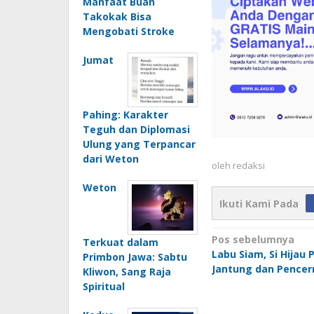
Manfaat Buah
Takokak Bisa
Mengobati Stroke
Jumat
Pahing: Karakter
Teguh dan Diplomasi
Ulung yang Terpancar
dari Weton
oleh
redaksi
Weton
Ikuti Kami Pada
Navigasi
Pos sebelumnya
Terkuat dalam
Labu Siam, Si Hijau 
pos
Primbon Jawa: Sabtu
Jantung dan Pence
Kliwon, Sang Raja
Spiritual