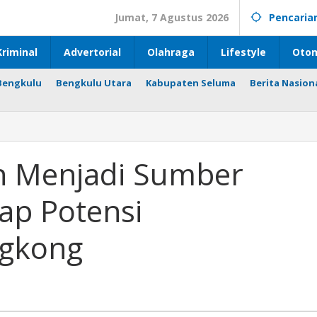
Jumat, 7 Agustus 2026
Pencaria
riminal
Advertorial
Olahraga
Lifestyle
Otom
Bengkulu
Bengkulu Utara
Kabupaten Seluma
Berita Nasion
n Menjadi Sumber
ap Potensi
ngkong