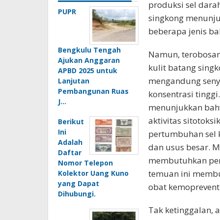
produksi sel dara
PUPR
singkong menunjuk
beberapa jenis ba
Bengkulu Tengah
Namun, terobosan 
Ajukan Anggaran
kulit batang sing
APBD 2025 untuk
mengandung senya
Lanjutan
Pembangunan Ruas
konsentrasi tinggi
J…
menunjukkan bahwa
aktivitas sitoto
Berikut
Ini
pertumbuhan sel k
Adalah
dan usus besar. 
Daftar
membutuhkan pene
Nomor Telepon
temuan ini memb
Kolektor Uang Kuno
yang Dapat
obat kemopreventi
Dihubungi.
Tak ketinggalan, a