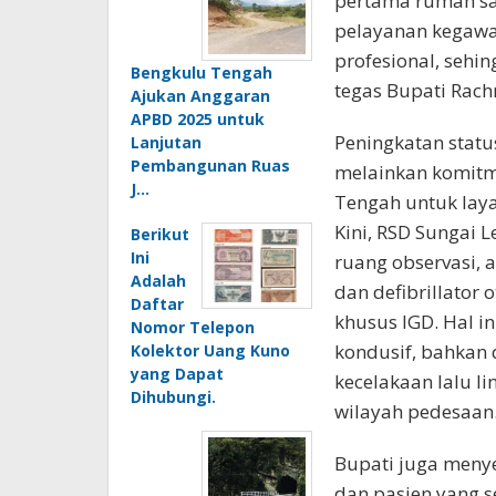
pertama rumah saki
pelayanan kegawat
profesional, sehi
Bengkulu Tengah
tegas Bupati Rach
Ajukan Anggaran
APBD 2025 untuk
Peningkatan statu
Lanjutan
Pembangunan Ruas
melainkan komitm
J…
Tengah untuk laya
Kini, RSD Sungai L
Berikut
Ini
ruang observasi, a
Adalah
dan defibrillator
Daftar
khusus IGD. Hal 
Nomor Telepon
kondusif, bahkan 
Kolektor Uang Kuno
yang Dapat
kecelakaan lalu li
Dihubungi.
wilayah pedesaan
Bupati juga meny
dan pasien yang 