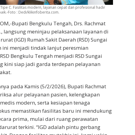
Tipe C. Fasilitas modern, layanan cepat dan profesional hadir
ik.-Foto : Dedi/klikinfoberita.com.
OM,-Bupati Bengkulu Tengah, Drs. Rachmat
Ap., langsung meninjau pelaksanaan layanan di
arurat (IGD) Rumah Sakit Daerah (RSD) Sungai
ini menjadi tindak lanjut peresmian
 RSD Bengkulu Tengah menjadi RSD Sungai
g kini siap jadi garda terdepan pelayanan
akat.
nya pada Kamis (5/2/2026), Bupati Rachmat
eriksa alur pelayanan pasien, kelengkapan
medis modern, serta kesiapan tenaga
fokus memastikan fasilitas baru ini mendukung
ecara prima, mulai dari ruang perawatan
arurat terkini. “IGD adalah pintu gerbang