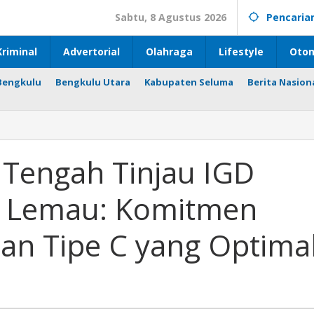
Sabtu, 8 Agustus 2026
Pencaria
riminal
Advertorial
Olahraga
Lifestyle
Otom
Bengkulu
Bengkulu Utara
Kabupaten Seluma
Berita Nasion
 Tengah Tinjau IGD
i Lemau: Komitmen
an Tipe C yang Optima