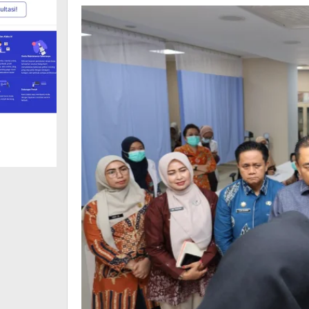
C
yang
Optimal