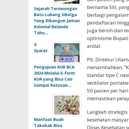
bernama Siti, ya
Sejarah Terowongan
berbagi pengalama
Batu Lubang Sibolga
Yang Dibangun Jaman
pendaftaran hingga
Kolonial Belanda
juga bersih dan l
Tahu…
optimisme Bupati 
4
andal.
Syarat
Plt. Direktur Utam
menambahkan, “Ka
Pengajuan KUR BCA
2024 Melalui E-form
standar tipe C na
KUR yang Bisa Cair
ventilator portabe
Sampai Ratusan…
50 pasien per hari
memastikan pelaya
Langkah strategis
kesehatan masyara
Manfaat Buah
Takokak Bisa
Dinas Kesehatan s