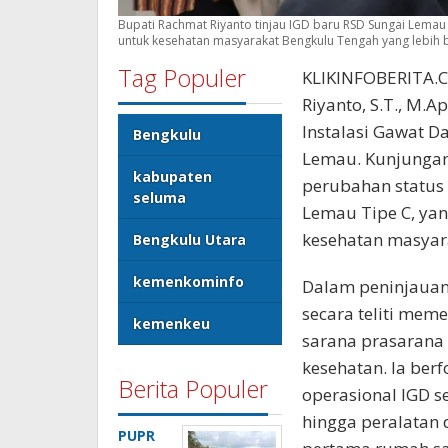
Bupati Rachmat Riyanto tinjau IGD baru RSD Sungai Lemau 
untuk kesehatan masyarakat Bengkulu Tengah yang lebih ba
Tag Populer
KLIKINFOBERITA.C
Riyanto, S.T., M.
Instalasi Gawat D
Bengkulu
Lemau. Kunjungan 
kabupaten
perubahan status
seluma
Lemau Tipe C, yan
kesehatan masyar
Bengkulu Utara
kemenkominfo
Dalam peninjauan
secara teliti mem
kemenkeu
sarana prasarana 
kesehatan. Ia ber
Berita Populer
operasional IGD s
hingga peralatan d
PUPR