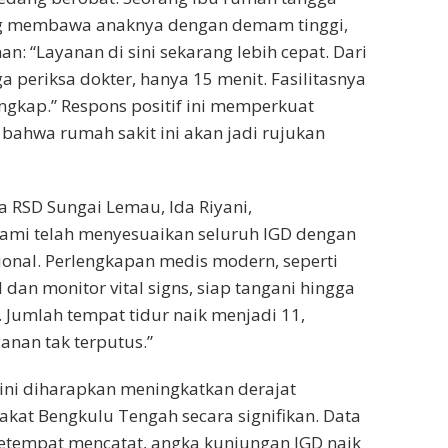
ng membawa anaknya dengan demam tinggi,
n: “Layanan di sini sekarang lebih cepat. Dari
 periksa dokter, hanya 15 menit. Fasilitasnya
engkap.” Respons positif ini memperkuat
bahwa rumah sakit ini akan jadi rujukan
a RSD Sungai Lemau, Ida Riyani,
mi telah menyesuaikan seluruh IGD dengan
sional. Perlengkapan medis modern, seperti
l dan monitor vital signs, siap tangani hingga
. Jumlah tempat tidur naik menjadi 11,
nan tak terputus.”
 ini diharapkan meningkatkan derajat
kat Bengkulu Tengah secara signifikan. Data
etempat mencatat, angka kunjungan IGD naik