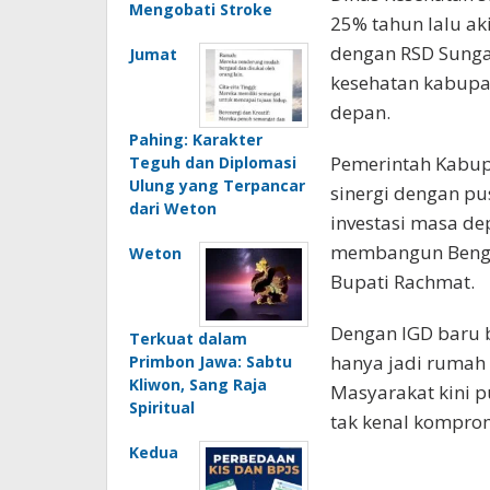
Mengobati Stroke
25% tahun lalu aki
dengan RSD Sungai
Jumat
kesehatan kabupa
depan.
Pahing: Karakter
Pemerintah Kabup
Teguh dan Diplomasi
Ulung yang Terpancar
sinergi dengan pu
dari Weton
investasi masa de
membangun Bengku
Weton
Bupati Rachmat.
Dengan IGD baru 
Terkuat dalam
hanya jadi rumah s
Primbon Jawa: Sabtu
Kliwon, Sang Raja
Masyarakat kini p
Spiritual
tak kenal kompro
Kedua