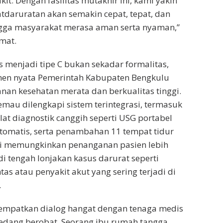
t. Dengan fasilitas mutakhir ini, kami yakin
daruratan akan semakin cepat, tepat, dan
ngga masyarakat merasa aman serta nyaman,”
mat.
s menjadi tipe C bukan sekadar formalitas,
en nyata Pemerintah Kabupaten Bengkulu
nan kesehatan merata dan berkualitas tinggi.
emau dilengkapi sistem terintegrasi, termasuk
lat diagnostik canggih seperti USG portabel
 otomatis, serta penambahan 11 tempat tidur
ini memungkinkan penanganan pasien lebih
di tengah lonjakan kasus darurat seperti
ntas atau penyakit akut yang sering terjadi di
.
empatkan dialog hangat dengan tenaga medis
sedang berobat. Seorang ibu rumah tangga