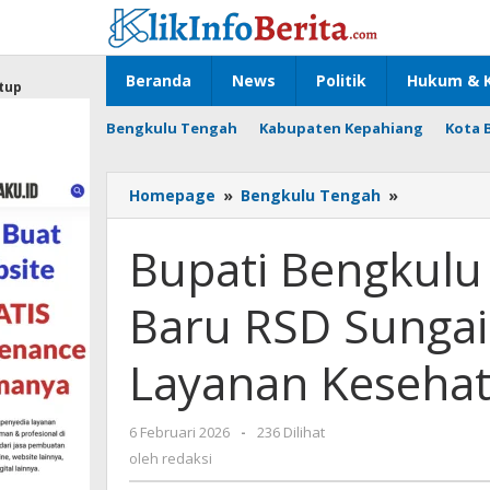
Lewati
ke
konten
Beranda
News
Politik
Hukum & K
tup
Bengkulu Tengah
Kabupaten Kepahiang
Kota 
Bupati
Homepage
»
Bengkulu Tengah
»
Bengkulu
Tengah
Bupati Bengkulu
Tinjau
IGD
Baru RSD Sunga
Baru
RSD
Sungai
Layanan Kesehat
Lemau:
Komitmen
Layanan
oleh
6 Februari 2026
-
236 Dilihat
Kesehatan
redaksi
oleh
redaksi
Tipe