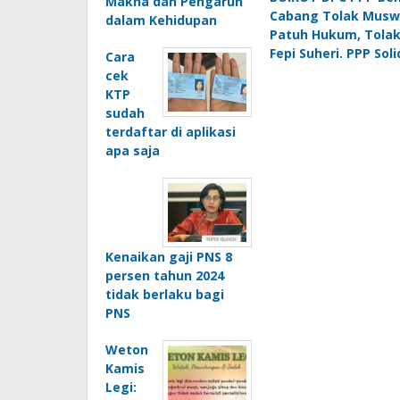
pos
Makna dan Pengaruh
Cabang Tolak Muswil
dalam Kehidupan
Patuh Hukum, Tolak
Fepi Suheri. PPP Sol
Cara
cek
KTP
sudah
terdaftar di aplikasi
apa saja
Kenaikan gaji PNS 8
persen tahun 2024
tidak berlaku bagi
PNS
Weton
Kamis
Legi: