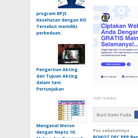
program BPJS
Kesehatan dengan KIS
Tersebut memiliki
perbedaan.
Pengertian Akting
dan Tujuan Akting
dalam Seni
Pertunjukan
oleh
redaksi
Ikuti Kami Pada
Mengenal Weton
Navigasi
Pos sebelumnya
dengan Neptu 10:
BOIKOT DPC PPP Ben