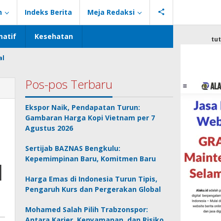
n
Indeks Berita
Meja Redaksi
atif
Kesehatan
tu
al
Pos-pos Terbaru
Ekspor Naik, Pendapatan Turun:
Gambaran Harga Kopi Vietnam per 7
Agustus 2026
Sertijab BAZNAS Bengkulu:
Kepemimpinan Baru, Komitmen Baru
l
Harga Emas di Indonesia Turun Tipis,
Pengaruh Kurs dan Pergerakan Global
Mohamed Salah Pilih Trabzonspor:
Antara Karier, Kenyamanan, dan Risiko