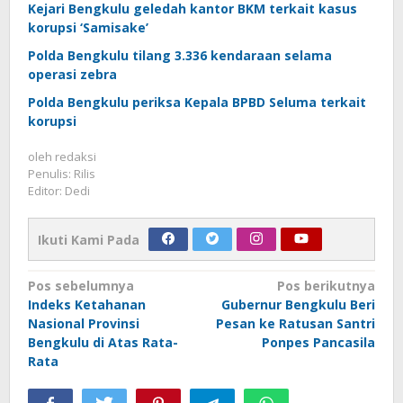
Kejari Bengkulu geledah kantor BKM terkait kasus
korupsi ‘Samisake’
Polda Bengkulu tilang 3.336 kendaraan selama
operasi zebra
Polda Bengkulu periksa Kepala BPBD Seluma terkait
korupsi
oleh
redaksi
Penulis: Rilis
Editor: Dedi
Ikuti Kami Pada
Navigasi
Pos sebelumnya
Pos berikutnya
Indeks Ketahanan
Gubernur Bengkulu Beri
pos
Nasional Provinsi
Pesan ke Ratusan Santri
Bengkulu di Atas Rata-
Ponpes Pancasila
Rata