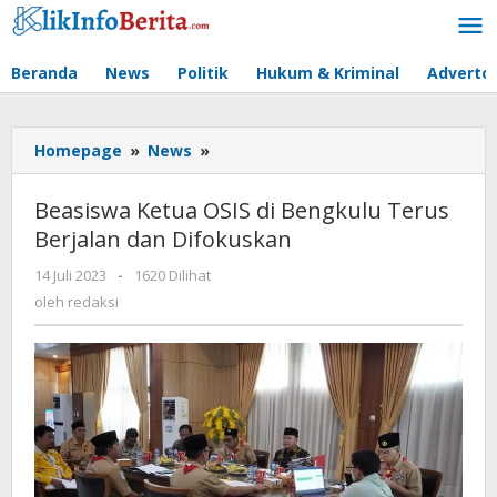
Lewati
ke
konten
Beranda
News
Politik
Hukum & Kriminal
Advertor
Beasiswa
Homepage
»
News
»
Ketua
OSIS
Beasiswa Ketua OSIS di Bengkulu Terus
di
Berjalan dan Difokuskan
Bengkulu
Terus
oleh
14 Juli 2023
-
1620 Dilihat
Berjalan
redaksi
oleh
redaksi
dan
Difokuskan