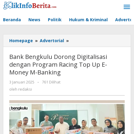
Lewati
ke
konten
Beranda
News
Politik
Hukum & Kriminal
Advertor
Bank
Homepage
»
Advertorial
»
Bengkulu
Dorong
Bank Bengkulu Dorong Digitalisasi
Digitalisasi
dengan Program Racing Top Up E-
dengan
Money M-Banking
Program
Racing
oleh
3 Januari 2025
-
761 Dilihat
Top
redaksi
oleh
redaksi
Up
E-
Money
M-
Banking