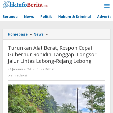
Lewati
ke
konten
Beranda
News
Politik
Hukum & Kriminal
Advertor
Turunkan
Homepage
»
News
»
Alat
Berat,
Turunkan Alat Berat, Respon Cepat
Respon
Gubernur Rohidin Tanggapi Longsor
Cepat
Jalur Lintas Lebong-Rejang Lebong
Gubernur
Rohidin
oleh
21 Januari 2024
-
1379 Dilihat
Tanggapi
redaksi
oleh
redaksi
Longsor
Jalur
Lintas
Lebong-
Rejang
Lebong