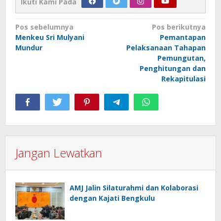
Ikuti Kami Pada
Navigasi
Pos sebelumnya
Pos berikutnya
Menkeu Sri Mulyani
Pemantapan
pos
Mundur
Pelaksanaan Tahapan
Pemungutan,
Penghitungan dan
Rekapitulasi
Jangan Lewatkan
AMJ Jalin Silaturahmi dan Kolaborasi
dengan Kajati Bengkulu