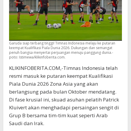
Garuda siap terbang tinggi! Timnas Indonesia melaju ke putaran
keempat Kualifikasi Piala Dunia 2026. Dukungan dan semangat
penuh bangsa menyertai perjuangan menuju panggung dunia.-
poto: Istimewa/klikinfoberita.com.
KLIKINFOBERITA.COM,-Timnas Indonesia telah
resmi masuk ke putaran keempat Kualifikasi
Piala Dunia 2026 Zona Asia yang akan
berlangsung pada bulan Oktober mendatang.
Di fase krusial ini, skuad asuhan pelatih Patrick
Kluivert akan menghadapi persaingan sengit di
Grup B bersama tim-tim kuat seperti Arab
Saudi dan Irak.