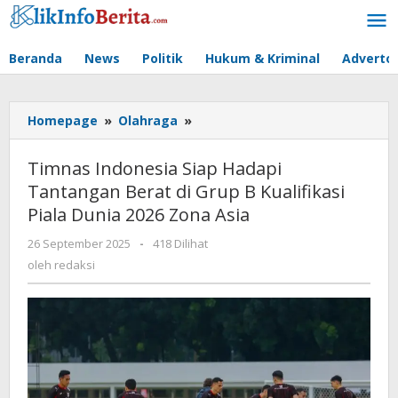
Lewati
ke
konten
Beranda
News
Politik
Hukum & Kriminal
Advertor
Timnas
Homepage
»
Olahraga
»
Indonesia
Siap
Timnas Indonesia Siap Hadapi
Hadapi
Tantangan Berat di Grup B Kualifikasi
Tantangan
Piala Dunia 2026 Zona Asia
Berat
di
oleh
26 September 2025
-
418 Dilihat
Grup
redaksi
oleh
redaksi
B
Kualifikasi
Piala
Dunia
2026
Zona
Asia