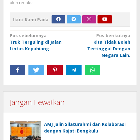
oleh
redaksi
Ikuti Kami Pada
Navigasi
Pos sebelumnya
Pos berikutnya
Truk Terguling di Jalan
Kita Tidak Boleh
pos
Lintas Kepahiang
Tertinggal Dengan
Negara Lain.
Jangan Lewatkan
AMJ Jalin Silaturahmi dan Kolaborasi
dengan Kajati Bengkulu