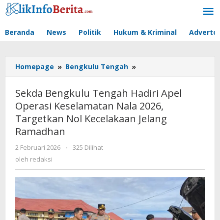
Lewati
ke
konten
Beranda
News
Politik
Hukum & Kriminal
Advertor
Sekda
Homepage
»
Bengkulu Tengah
»
Bengkulu
Tengah
Sekda Bengkulu Tengah Hadiri Apel
Hadiri
Operasi Keselamatan Nala 2026,
Apel
Targetkan Nol Kecelakaan Jelang
Operasi
Keselamatan
Ramadhan
Nala
oleh
2 Februari 2026
-
325 Dilihat
2026,
redaksi
Targetkan
oleh
redaksi
Nol
Kecelakaan
Jelang
Ramadhan