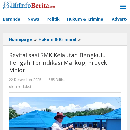
Lewati
ke
konten
Beranda
News
Politik
Hukum & Kriminal
Advertor
Revitalisasi
Homepage
»
Hukum & Kriminal
»
SMK
Kelautan
Revitalisasi SMK Kelautan Bengkulu
Bengkulu
Tengah Terindikasi Markup, Proyek
Tengah
Molor
Terindikasi
Markup,
oleh
22 Desember 2025
-
585 Dilihat
Proyek
redaksi
oleh
redaksi
Molor