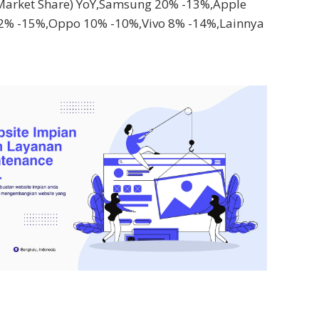
Market Share) YoY,Samsung 20% -13%,Apple
2% -15%,Oppo 10% -10%,Vivo 8% -14%,Lainnya