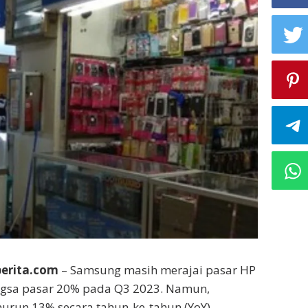
berita.com
– Samsung masih merajai pasar HP
gsa pasar 20% pada Q3 2023. Namun,
run 13% secara tahun-ke-tahun (YoY).