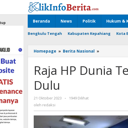
Lewati
ke
konten
Beranda
News
Politik
Hukum & K
tup
Bengkulu Tengah
Kabupaten Kepahiang
Kota 
Raja
Homepage
»
Berita Nasional
»
HP
Dunia
Raja HP Dunia T
Terbaru
2023
Dulu
Minggir
Dulu
oleh
21 Oktober 2023
-
1949 Dilihat
redaksi
oleh
redaksi