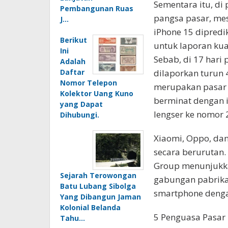
Sementara itu, di
Pembangunan Ruas
pangsa pasar, me
J…
iPhone 15 dipredi
Berikut
untuk laporan kua
Ini
Sebab, di 17 hari
Adalah
Daftar
dilaporkan turun 
Nomor Telepon
merupakan pasar p
Kolektor Uang Kuno
berminat dengan i
yang Dapat
lengser ke nomor 
Dihubungi.
Xiaomi, Oppo, dan
secara berurutan.
Group menunjukkan
Sejarah Terowongan
gabungan pabrika
Batu Lubang Sibolga
smartphone deng
Yang Dibangun Jaman
Kolonial Belanda
5 Penguasa Pasar
Tahu…