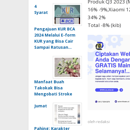
Produk Q3 2023 (
4
16% -9%,Xiaomi 1
Syarat
34% 2%
Total -8% (kib)
Pengajuan KUR BCA
2024 Melalui E-form
KUR yang Bisa Cair
Sampai Ratusan…
Manfaat Buah
Takokak Bisa
Mengobati Stroke
Jumat
oleh
redaksi
Pahing: Karakter