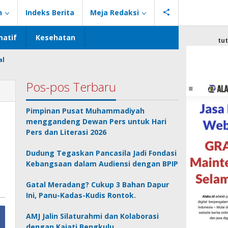
n
Indeks Berita
Meja Redaksi
atif
Kesehatan
tu
al
Pos-pos Terbaru
Pimpinan Pusat Muhammadiyah
menggandeng Dewan Pers untuk Hari
Pers dan Literasi 2026
Dudung Tegaskan Pancasila Jadi Fondasi
Kebangsaan dalam Audiensi dengan BPIP
Gatal Meradang? Cukup 3 Bahan Dapur
Ini, Panu-Kadas-Kudis Rontok.
AMJ Jalin Silaturahmi dan Kolaborasi
dengan Kajati Bengkulu