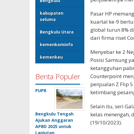
Bengkulu
kabupaten
Pasar HP memang 
seluma
kuartal ke-9 bertu
global turun 8% d
Bengkulu Utara
dari firma riset C
kemenkominfo
Menyebar ke 2 N
kemenkeu
Posisi Samsung y
ketangguhan pabri
Berita Populer
Counterpoint men
penjualan Z Flip 5
PUPR
ketimbang pesain
Selain itu, seri 
Bengkulu Tengah
kelas menengah, d
Ajukan Anggaran
(19/10/2023).
APBD 2025 untuk
Lanjutan