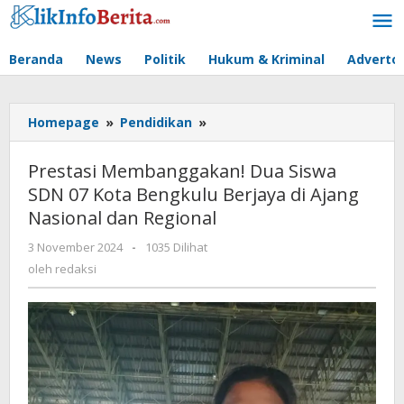
Lewati
ke
konten
Beranda
News
Politik
Hukum & Kriminal
Advertor
Prestasi
Homepage
»
Pendidikan
»
Membanggakan!
Dua
Prestasi Membanggakan! Dua Siswa
Siswa
SDN 07 Kota Bengkulu Berjaya di Ajang
SDN
Nasional dan Regional
07
Kota
oleh
3 November 2024
-
1035 Dilihat
Bengkulu
redaksi
oleh
redaksi
Berjaya
di
Ajang
Nasional
dan
Regional