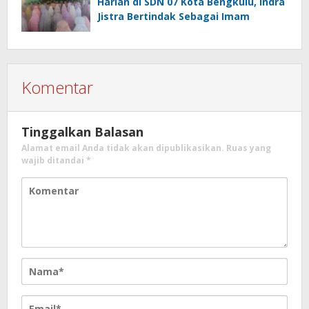
Harian di SDN 07 Kota Bengkulu, Indra
Jistra Bertindak Sebagai Imam
Komentar
Tinggalkan Balasan
Alamat email Anda tidak akan dipublikasikan.
Ruas yang
wajib ditandai
*