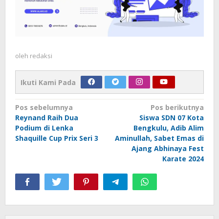
oleh
redaksi
Ikuti Kami Pada
Navigasi
Pos sebelumnya
Pos berikutnya
Reynand Raih Dua
Siswa SDN 07 Kota
pos
Podium di Lenka
Bengkulu, Adib Alim
Shaquille Cup Prix Seri 3
Aminullah, Sabet Emas di
Ajang Abhinaya Fest
Karate 2024