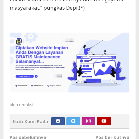
masyarakat,’’ pungkas Depi.(*)
oleh
redaksi
Ikuti Kami Pada
Navigasi
Pos sebelumnya
Pos berikutnya