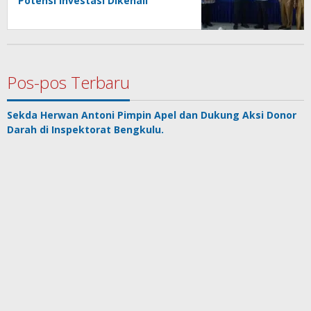
Potensi Investasi Dikenali
Pos-pos Terbaru
Sekda Herwan Antoni Pimpin Apel dan Dukung Aksi Donor
Darah di Inspektorat Bengkulu.
Pendap Bengkulu Rasa Sejarah dalam Balutan Daun Talas
Ramuan Tradisional yang Terbukti Ilmiah: Rebusan
Ketumbar dan Bawang Putih untuk Jantung Sehat
Tiga Biang Kerok Sepinya SD Negeri Menurut Mu’ti
RSJK Soeprapto Siap Bertransformasi: Dukungan Penuh
Pemprov Bengkulu untuk Rumah Sakit Merah Putih
Copyright @2023 Klik Info Berita
Indeks Berita