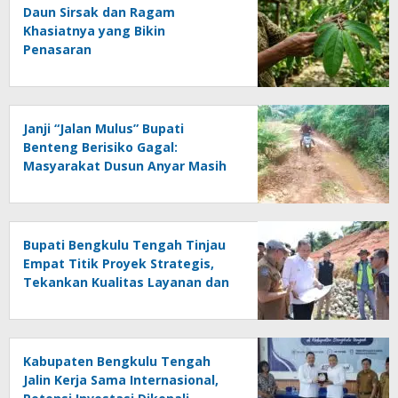
Daun Sirsak dan Ragam
Khasiatnya yang Bikin
Penasaran
Janji “Jalan Mulus” Bupati
Benteng Berisiko Gagal:
Masyarakat Dusun Anyar Masih
Berhadapan dengan Lumpur dan
Genangan
Bupati Bengkulu Tengah Tinjau
Empat Titik Proyek Strategis,
Tekankan Kualitas Layanan dan
Konektivitas Infrastruktur
Kabupaten Bengkulu Tengah
Jalin Kerja Sama Internasional,