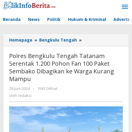
Lewati
ke
konten
Beranda
News
Politik
Hukum & Kriminal
Advertor
Polres
Homepage
»
Bengkulu Tengah
»
Bengkulu
Tengah
Polres Bengkulu Tengah Tatanam
Tatanam
Serentak 1.200 Pohon Fan 100 Paket
Serentak
Sembako Dibagikan ke Warga Kurang
1.200
Pohon
Mampu
Fan
oleh
28 Juni 2024
-
1043 Dilihat
100
redaksi
Paket
oleh
redaksi
Sembako
Dibagikan
ke
Warga
Kurang