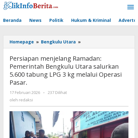
Lewati
ke
konten
Beranda
News
Politik
Hukum & Kriminal
Advertor
Persiapan
Homepage
»
Bengkulu Utara
»
menjelang
Ramadan:
Persiapan menjelang Ramadan:
Pemerintah
Pemerintah Bengkulu Utara salurkan
Bengkulu
5.600 tabung LPG 3 kg melalui Operasi
Utara
salurkan
Pasar.
5.600
oleh
17 Februari 2026
-
237 Dilihat
tabung
redaksi
LPG
oleh
redaksi
3
kg
melalui
Operasi
Pasar.