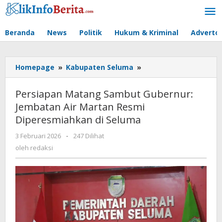
Lewati
ke
konten
Beranda
News
Politik
Hukum & Kriminal
Advertor
Persiapan
Homepage
»
Kabupaten Seluma
»
Matang
Sambut
Persiapan Matang Sambut Gubernur:
Gubernur:
Jembatan Air Martan Resmi
Jembatan
Diperesmiahkan di Seluma
Air
Martan
oleh
3 Februari 2026
-
247 Dilihat
Resmi
redaksi
oleh
redaksi
Diperesmiahkan
di
Seluma