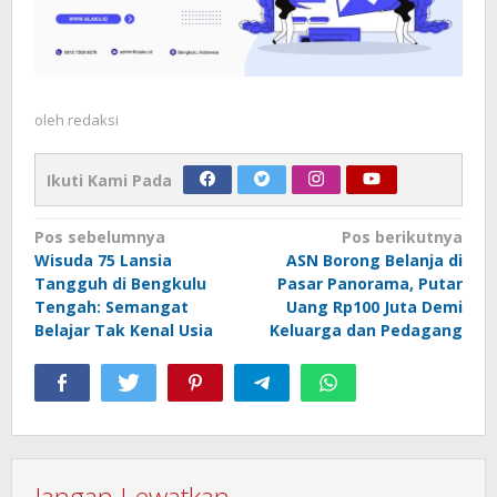
oleh
redaksi
Ikuti Kami Pada
Navigasi
Pos sebelumnya
Pos berikutnya
Wisuda 75 Lansia
ASN Borong Belanja di
pos
Tangguh di Bengkulu
Pasar Panorama, Putar
Tengah: Semangat
Uang Rp100 Juta Demi
Belajar Tak Kenal Usia
Keluarga dan Pedagang
Jangan Lewatkan