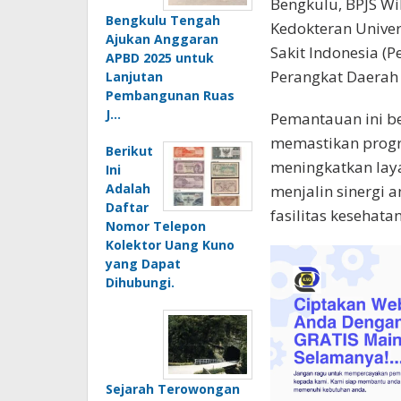
Bengkulu, BPJS Wi
Bengkulu Tengah
Kedokteran Univer
Ajukan Anggaran
Sakit Indonesia (P
APBD 2025 untuk
Perangkat Daerah (
Lanjutan
Pembangunan Ruas
J…
Pemantauan ini be
memastikan progr
Berikut
meningkatkan laya
Ini
Adalah
menjalin sinergi
Daftar
fasilitas kesehata
Nomor Telepon
Kolektor Uang Kuno
yang Dapat
Dihubungi.
Sejarah Terowongan