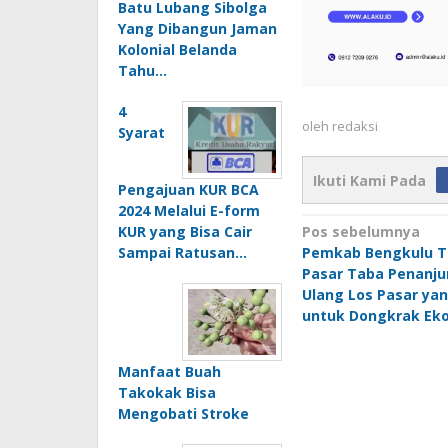
Batu Lubang Sibolga
Yang Dibangun Jaman
Kolonial Belanda
Tahu…
4
oleh
redaksi
Syarat
Ikuti Kami Pada
Pengajuan KUR BCA
2024 Melalui E-form
Navigasi
Pos sebelumnya
KUR yang Bisa Cair
Pemkab Bengkulu T
Sampai Ratusan…
pos
Pasar Taba Penanju
Ulang Los Pasar ya
untuk Dongkrak Eko
Manfaat Buah
Takokak Bisa
Mengobati Stroke