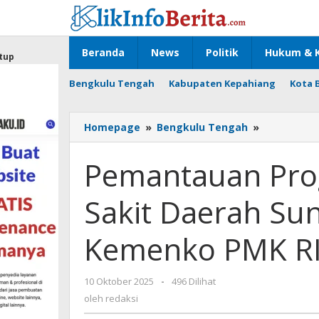
Lewati
ke
konten
Beranda
News
Politik
Hukum & K
tup
Bengkulu Tengah
Kabupaten Kepahiang
Kota 
Pemantau
Homepage
»
Bengkulu Tengah
»
Program
Quickwin
Pemantauan Pro
Rumah
Sakit
Sakit Daerah Su
Daerah
Sungai
Lemau
Kemenko PMK R
oleh
Kemenko
PMK
oleh
10 Oktober 2025
-
496 Dilihat
RI
redaksi
oleh
redaksi