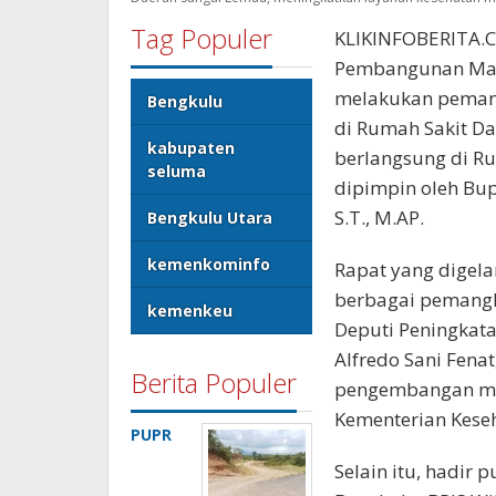
Tag Populer
KLIKINFOBERITA.C
Pembangunan Man
melakukan peman
Bengkulu
di Rumah Sakit Da
kabupaten
berlangsung di R
seluma
dipimpin oleh Bup
S.T., M.AP.
Bengkulu Utara
kemenkominfo
Rapat yang digela
berbagai pemangku
kemenkeu
Deputi Peningkata
Alfredo Sani Fenat
Berita Populer
pengembangan man
Kementerian Keseh
PUPR
Selain itu, hadir 