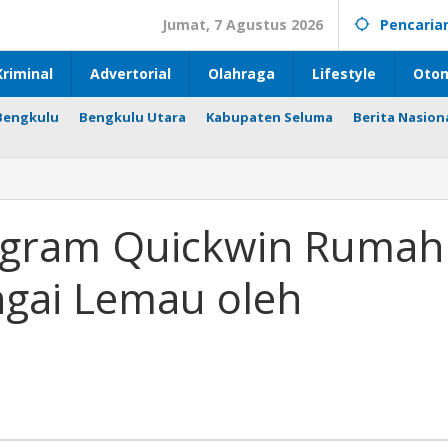
Jumat, 7 Agustus 2026
Pencaria
riminal
Advertorial
Olahraga
Lifestyle
Otom
Bengkulu
Bengkulu Utara
Kabupaten Seluma
Berita Nasion
an
gram Quickwin Rumah
ngai Lemau oleh
I