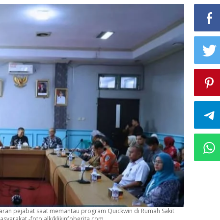
aran pejabat saat memantau program Quickwin di Rumah Sakit
yarakat.-foto:alk/klikinfoberita.com