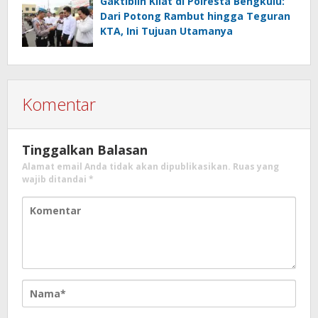
Gaktiblin Kilat di Polresta Bengkulu:
Dari Potong Rambut hingga Teguran
KTA, Ini Tujuan Utamanya
Komentar
Tinggalkan Balasan
Alamat email Anda tidak akan dipublikasikan.
Ruas yang
wajib ditandai
*