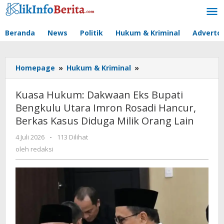
Lewati
ke
konten
Beranda
News
Politik
Hukum & Kriminal
Advertor
Kuasa
Homepage
»
Hukum & Kriminal
»
Hukum:
Dakwaan
Kuasa Hukum: Dakwaan Eks Bupati
Eks
Bengkulu Utara Imron Rosadi Hancur,
Bupati
Berkas Kasus Diduga Milik Orang Lain
Bengkulu
Utara
oleh
4 Juli 2026
-
113 Dilihat
Imron
redaksi
oleh
redaksi
Rosadi
Hancur,
Berkas
Kasus
Diduga
Milik
Orang