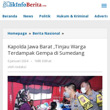
Lewati
ke
konten
Beranda
News
Politik
Hukum & Kriminal
Advertor
Kapolda
Homepage
»
Berita Nasional
»
Jawa
Barat
Kapolda Jawa Barat ,Tinjau Warga
,Tinjau
Terdampak Gempa di Sumedang
Warga
Terdampak
oleh
6 Januari 2024
-
1685 Dilihat
Gempa
redaksi
oleh
redaksi
di
Sumedang