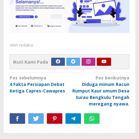
oleh
redaksi
Ikuti Kami Pada
Navigasi
Pos sebelumnya
Pos berikutnya
4 Fakta Persiapan Debat
Diduga minum Racun
pos
Ketiga Capres-Cawapres
Rumput Kaur umum Desa
Surau Bengkulu Tengah
meregang nyawa.