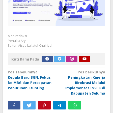
oleh
redaksi
Penulis: Ary
Editor: Aisya Lailatul Khairiyah
Ikuti Kami Pada
Navigasi
Pos sebelumnya
Pos berikutnya
Kepala Baru BGN: Fokus
Peningkatan Kinerja
pos
ke MBG dan Percepatan
Birokrasi Melalui
Penurunan Stunting
Implementasi NSPK di
Kabupaten Seluma