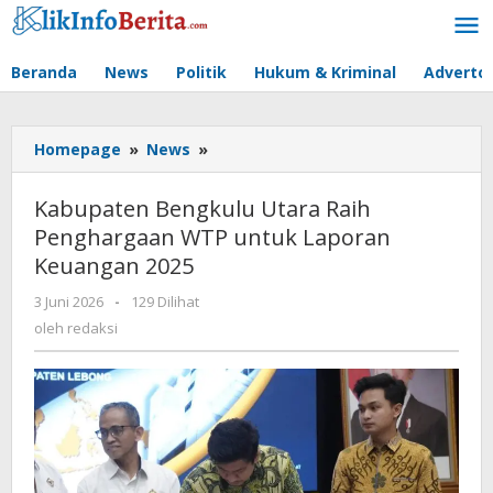
Lewati
ke
konten
Beranda
News
Politik
Hukum & Kriminal
Advertor
Kabupaten
Homepage
»
News
»
Bengkulu
Utara
Kabupaten Bengkulu Utara Raih
Raih
Penghargaan WTP untuk Laporan
Penghargaan
Keuangan 2025
WTP
untuk
oleh
3 Juni 2026
-
129 Dilihat
Laporan
redaksi
oleh
redaksi
Keuangan
2025