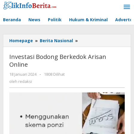
Lewati
ke
konten
Beranda
News
Politik
Hukum & Kriminal
Advertor
Investasi
Homepage
»
Berita Nasional
»
Bodong
Berkedok
Investasi Bodong Berkedok Arisan
Arisan
Online
Online
oleh
18 Januari 2024
-
1808 Dilihat
redaksi
oleh
redaksi