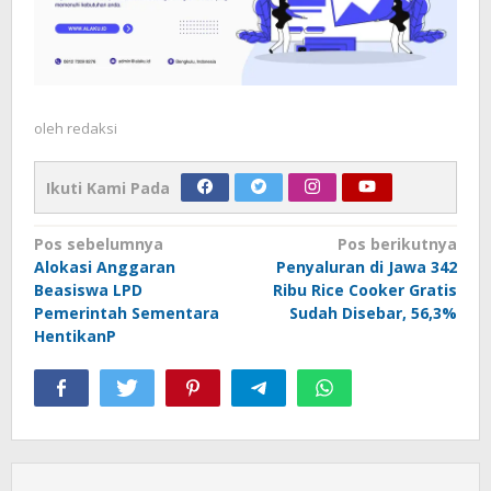
oleh
redaksi
Ikuti Kami Pada
Navigasi
Pos sebelumnya
Pos berikutnya
Alokasi Anggaran
Penyaluran di Jawa 342
pos
Beasiswa LPD
Ribu Rice Cooker Gratis
Pemerintah Sementara
Sudah Disebar, 56,3%
HentikanP