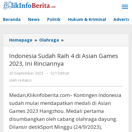
Lewati
ke
konten
Beranda
News
Politik
Hukum & Kriminal
Advertor
Indonesia
Homepage
»
Olahraga
»
Sudah
Raih
Indonesia Sudah Raih 4 di Asian Games
4
2023, Ini Rinciannya
di
Asian
oleh
30 September 2023
-
521 Dilihat
Games
redaksi
oleh
redaksi
2023,
Ini
Medan,Klikinfoberita.com– Kontingen Indonesia
Rinciannya
sudah mulai mendapatkan medali di Asian
Games 2023 Hangzhou. Medali pertama
disumbangkan oleh cabang olahraga dayung.
Dilansir detikSport Minggu (24/9/2023),