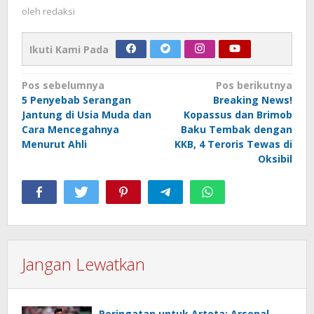
oleh
redaksi
Ikuti Kami Pada
Navigasi
Pos sebelumnya
Pos berikutnya
5 Penyebab Serangan
Breaking News!
pos
Jantung di Usia Muda dan
Kopassus dan Brimob
Cara Mencegahnya
Baku Tembak dengan
Menurut Ahli
KKB, 4 Teroris Tewas di
Oksibil
Jangan Lewatkan
Peringatan untuk Arteta: Arsenal