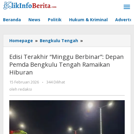
Lewati
ke
konten
Beranda
News
Politik
Hukum & Kriminal
Advertor
Edisi
Homepage
»
Bengkulu Tengah
»
Terakhir
"Minggu
Edisi Terakhir “Minggu Berbinar”: Depan
Berbinar":
Pemda Bengkulu Tengah Ramaikan
Depan
Hiburan
Pemda
Bengkulu
oleh
15 Februari 2026
-
344 Dilihat
Tengah
redaksi
oleh
redaksi
Ramaikan
Hiburan