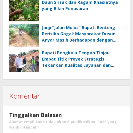
Daun Sirsak dan Ragam Khasiatnya
yang Bikin Penasaran
Janji “Jalan Mulus” Bupati Benteng
Berisiko Gagal: Masyarakat Dusun
Anyar Masih Berhadapan dengan
Lumpur dan Genangan
Bupati Bengkulu Tengah Tinjau
Empat Titik Proyek Strategis,
Tekankan Kualitas Layanan dan
Konektivitas Infrastruktur
Komentar
Tinggalkan Balasan
Alamat email Anda tidak akan dipublikasikan.
Ruas yang
wajib ditandai
*