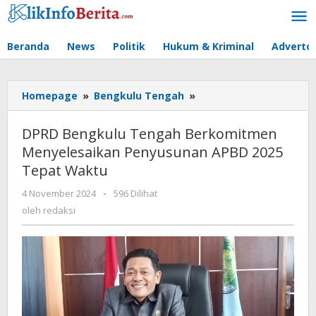
Lewati
ke
konten
Beranda
News
Politik
Hukum & Kriminal
Advertor
DPRD
Homepage
»
Bengkulu Tengah
»
Bengkulu
Tengah
DPRD Bengkulu Tengah Berkomitmen
Berkomitmen
Menyelesaikan Penyusunan APBD 2025
Menyelesaikan
Tepat Waktu
Penyusunan
APBD
oleh
4 November 2024
-
596 Dilihat
2025
redaksi
oleh
redaksi
Tepat
Waktu