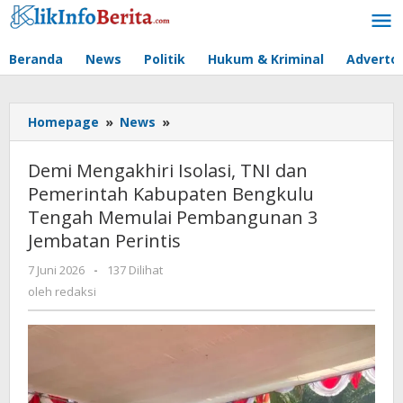
Lewati
ke
konten
Beranda
News
Politik
Hukum & Kriminal
Advertor
Demi
Homepage
»
News
»
Mengakhiri
Isolasi,
Demi Mengakhiri Isolasi, TNI dan
TNI
Pemerintah Kabupaten Bengkulu
dan
Tengah Memulai Pembangunan 3
Pemerintah
Kabupaten
Jembatan Perintis
Bengkulu
oleh
7 Juni 2026
-
137 Dilihat
Tengah
redaksi
Memulai
oleh
redaksi
Pembangunan
3
Jembatan
Perintis