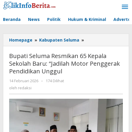
Lewati
ke
konten
Beranda
News
Politik
Hukum & Kriminal
Advertor
Bupati
Homepage
»
Kabupaten Seluma
»
Seluma
Resmikan
Bupati Seluma Resmikan 65 Kepala
65
Sekolah Baru: “Jadilah Motor Penggerak
Kepala
Pendidikan Unggul
Sekolah
Baru:
oleh
14 Februari 2026
-
174 Dilihat
"Jadilah
redaksi
oleh
redaksi
Motor
Penggerak
Pendidikan
Unggul