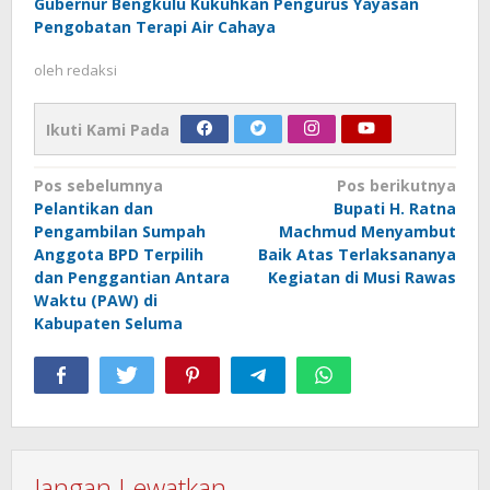
Gubernur Bengkulu Kukuhkan Pengurus Yayasan
Pengobatan Terapi Air Cahaya
oleh
redaksi
Ikuti Kami Pada
Navigasi
Pos sebelumnya
Pos berikutnya
Pelantikan dan
Bupati H. Ratna
pos
Pengambilan Sumpah
Machmud Menyambut
Anggota BPD Terpilih
Baik Atas Terlaksananya
dan Penggantian Antara
Kegiatan di Musi Rawas
Waktu (PAW) di
Kabupaten Seluma
Jangan Lewatkan