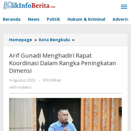
Lewati
ke
konten
Beranda
News
Politik
Hukum & Kriminal
Advertor
Arif
Homepage
»
Kota Bengkulu
»
Gunadi
Menghadiri
Arif Gunadi Menghadiri Rapat
Rapat
Koordinasi Dalam Rangka Peningkatan
Koordinasi
Dimensi
Dalam
Rangka
oleh
9 Agustus 2023
-
970 Dilihat
Peningkatan
redaksi
oleh
redaksi
Dimensi