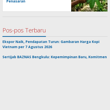
Penasaran
Pos-pos Terbaru
Ekspor Naik, Pendapatan Turun: Gambaran Harga Kopi
Vietnam per 7 Agustus 2026
Sertijab BAZNAS Bengkulu: Kepemimpinan Baru, Komitmen
Baru
Harga Emas di Indonesia Turun Tipis, Pengaruh Kurs dan
Pergerakan Global
Mohamed Salah Pilih Trabzonspor: Antara Karier,
Kenyamanan, dan Risiko Finansial
Pelepasan Kontingen Bengkulu ke Jambore Nasional XII,
Wali Kota: “Bawa Nama Baik Daerah”