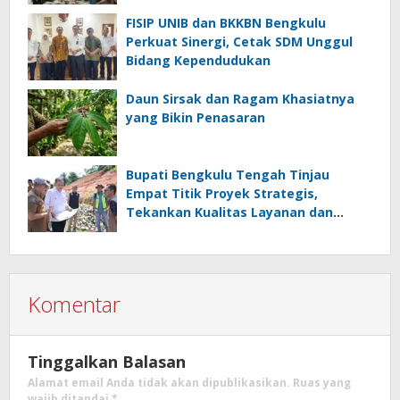
FISIP UNIB dan BKKBN Bengkulu
Perkuat Sinergi, Cetak SDM Unggul
Bidang Kependudukan
Daun Sirsak dan Ragam Khasiatnya
yang Bikin Penasaran
Bupati Bengkulu Tengah Tinjau
Empat Titik Proyek Strategis,
Tekankan Kualitas Layanan dan
Konektivitas Infrastruktur
Komentar
Tinggalkan Balasan
Alamat email Anda tidak akan dipublikasikan.
Ruas yang
wajib ditandai
*