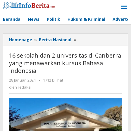
Lewati
ke
konten
Beranda
News
Politik
Hukum & Kriminal
Advertor
16
Homepage
»
Berita Nasional
»
sekolah
dan
16 sekolah dan 2 universitas di Canberra
2
yang menawarkan kursus Bahasa
universitas
Indonesia
di
Canberra
oleh
28 Januari 2024
-
1712 Dilihat
yang
redaksi
oleh
redaksi
menawarkan
kursus
Bahasa
Indonesia