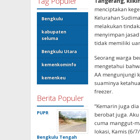
Tag Populer
Tangerang, kliki
menciptakan kegem
Kelurahan Sudimar
Bengkulu
melakukan tindak
kabupaten
menyimpan jasad 
seluma
tidak memiliki u
Bengkulu Utara
Seorang warga be
kemenkominfo
mengetahui bahwa i
AA mengunjungi kl
kemenkeu
suaminya ketahua
freezer.
Berita Populer
“Kemarin juga dia 
PUPR
berobat juga. Aku 
cuma manggut-man
lokasi, Kamis (6/7
Bengkulu Tengah