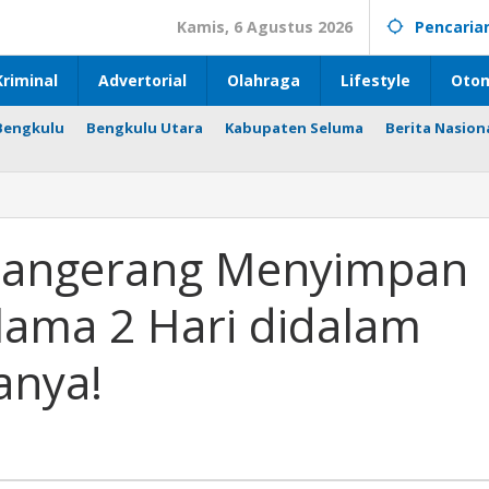
Kamis, 6 Agustus 2026
Pencaria
riminal
Advertorial
Olahraga
Lifestyle
Otom
Bengkulu
Bengkulu Utara
Kabupaten Seluma
Berita Nasion
 Tangerang Menyimpan
n
lama 2 Hari didalam
tanya!