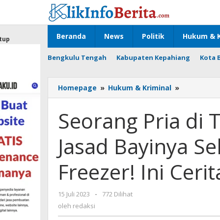
Lewati
ke
konten
Beranda
News
Politik
Hukum & K
tup
Bengkulu Tengah
Kabupaten Kepahiang
Kota 
Seorang
Homepage
»
Hukum & Kriminal
»
Pria
di
Seorang Pria di
Tangerang
Menyimpa
Jasad Bayinya Se
Jasad
Bayinya
Selama
Freezer! Ini Ceri
2
Hari
didalam
oleh
15 Juli 2023
-
772 Dilihat
Freezer!
redaksi
oleh
redaksi
Ini