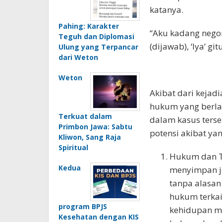
katanya.
Pahing: Karakter
“Aku kadang negor
Teguh dan Diplomasi
(dijawab), ‘Iya’ gi
Ulung yang Terpancar
dari Weton
Weton
Akibat dari kejad
hukum yang berlak
Terkuat dalam
dalam kasus ters
Primbon Jawa: Sabtu
potensi akibat yan
Kliwon, Sang Raja
Spiritual
Hukum dan Ti
Kedua
menyimpan ja
tanpa alasan
hukum terkai
program BPJS
kehidupan m
Kesehatan dengan KIS