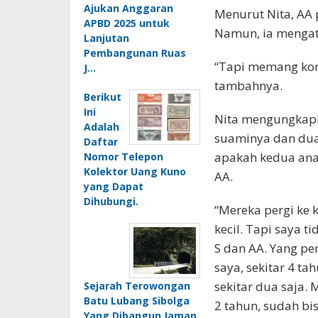
Ajukan Anggaran
Menurut Nita, AA p
APBD 2025 untuk
Namun, ia mengat
Lanjutan
Pembangunan Ruas
“Tapi memang kondi
J…
tambahnya.
Berikut
Ini
Nita mengungkapk
Adalah
suaminya dan dua 
Daftar
apakah kedua anak
Nomor Telepon
Kolektor Uang Kuno
AA.
yang Dapat
Dihubungi.
“Mereka pergi ke 
kecil. Tapi saya t
S dan AA. Yang pen
saya, sekitar 4 ta
sekitar dua saja. 
Sejarah Terowongan
Batu Lubang Sibolga
2 tahun, sudah bis
Yang Dibangun Jaman