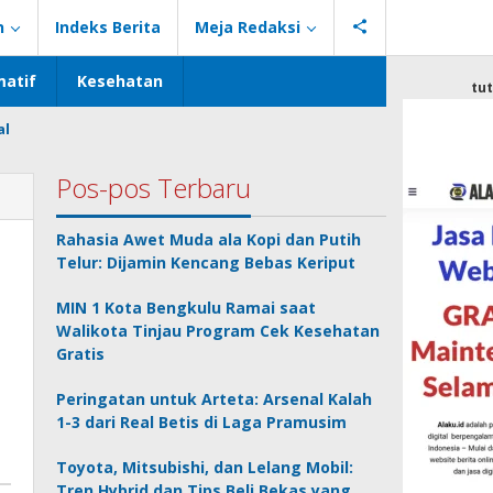
n
Indeks Berita
Meja Redaksi
atif
Kesehatan
tu
al
Pos-pos Terbaru
Rahasia Awet Muda ala Kopi dan Putih
Telur: Dijamin Kencang Bebas Keriput
MIN 1 Kota Bengkulu Ramai saat
Walikota Tinjau Program Cek Kesehatan
Gratis
Peringatan untuk Arteta: Arsenal Kalah
1-3 dari Real Betis di Laga Pramusim
Toyota, Mitsubishi, dan Lelang Mobil:
Tren Hybrid dan Tips Beli Bekas yang