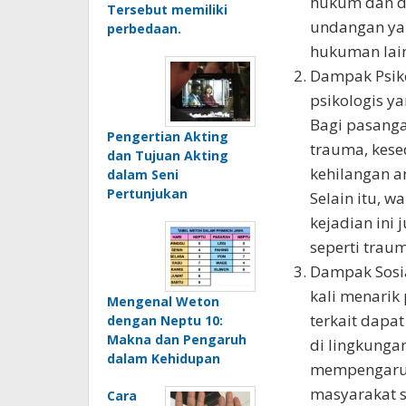
hukum dan di
Tersebut memiliki
undangan yan
perbedaan.
hukuman lai
Dampak Psiko
psikologis ya
Bagi pasang
Pengertian Akting
trauma, kese
dan Tujuan Akting
kehilangan an
dalam Seni
Pertunjukan
Selain itu, w
kejadian ini
seperti traum
Dampak Sosial
kali menarik
Mengenal Weton
terkait dapa
dengan Neptu 10:
Makna dan Pengaruh
di lingkungan
dalam Kehidupan
mempengaruh
masyarakat 
Cara