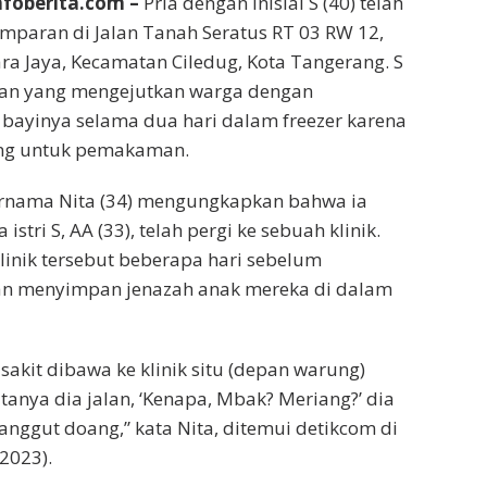
nfoberita.com –
Pria dengan inisial S (40) telah
paran di Jalan Tanah Seratus RT 03 RW 12,
a Jaya, Kecamatan Ciledug, Kota Tangerang. S
an yang mengejutkan warga dengan
bayinya selama dua hari dalam freezer karena
ang untuk pemakaman.
rnama Nita (34) mengungkapkan bahwa ia
stri S, AA (33), telah pergi ke sebuah klinik.
inik tersebut beberapa hari sebelum
n menyimpan jenazah anak mereka di dalam
sakit dibawa ke klinik situ (depan warung)
tanya dia jalan, ‘Kenapa, Mbak? Meriang?’ dia
ggut doang,” kata Nita, ditemui detikcom di
/2023).