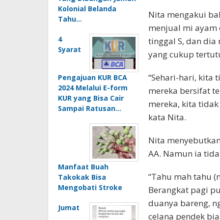
Kolonial Belanda
Nita mengakui bah
Tahu…
menjual mi ayam 
4
tinggal S, dan di
Syarat
yang cukup tertut
“Sehari-hari, kita
Pengajuan KUR BCA
2024 Melalui E-form
mereka bersifat t
KUR yang Bisa Cair
mereka, kita tida
Sampai Ratusan…
kata Nita.
Nita menyebutkan
AA. Namun ia tida
Manfaat Buah
“Tahu mah tahu (ng
Takokak Bisa
Mengobati Stroke
Berangkat pagi pu
duanya bareng, ng
Jumat
celana pendek bias