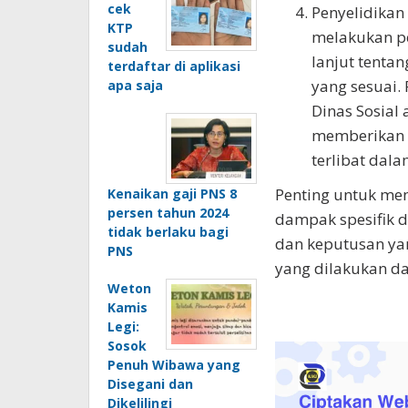
cek
Penyelidikan
KTP
melakukan pe
sudah
lanjut tenta
terdaftar di aplikasi
yang sesuai. 
apa saja
Dinas Sosial
memberikan 
terlibat dala
Penting untuk me
Kenaikan gaji PNS 8
persen tahun 2024
dampak spesifik d
tidak berlaku bagi
dan keputusan ya
PNS
yang dilakukan da
Weton
Kamis
Legi:
Sosok
Penuh Wibawa yang
Disegani dan
Dikelilingi