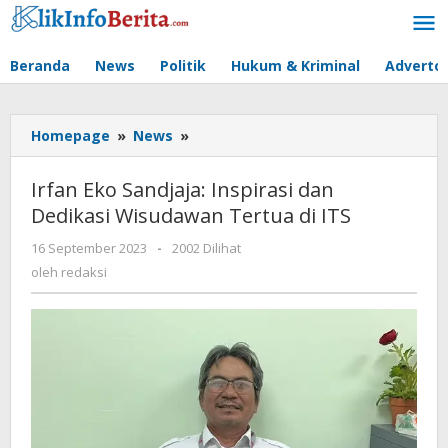
Lewati
ke
konten
Beranda
News
Politik
Hukum & Kriminal
Advertor
Irfan
Homepage
»
News
»
Eko
Sandjaja:
Irfan Eko Sandjaja: Inspirasi dan
Inspirasi
Dedikasi Wisudawan Tertua di ITS
dan
Dedikasi
oleh
16 September 2023
-
2002 Dilihat
Wisudawan
redaksi
oleh
redaksi
Tertua
di
ITS