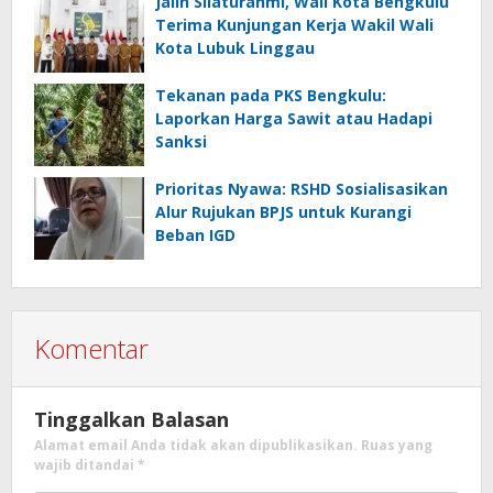
Jalin Silaturahmi, Wali Kota Bengkulu
Terima Kunjungan Kerja Wakil Wali
Kota Lubuk Linggau
Tekanan pada PKS Bengkulu:
Laporkan Harga Sawit atau Hadapi
Sanksi
Prioritas Nyawa: RSHD Sosialisasikan
Alur Rujukan BPJS untuk Kurangi
Beban IGD
Komentar
Tinggalkan Balasan
Alamat email Anda tidak akan dipublikasikan.
Ruas yang
wajib ditandai
*