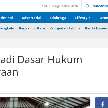
Sabtu, 8 Agustus 2026
Pencaria
riminal
Advertorial
Olahraga
Lifestyle
Otom
Bengkulu
Bengkulu Utara
Kabupaten Seluma
Berita Nasion
 Jadi Dasar Hukum
raan
an