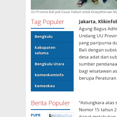
UU Provinsi Bali Jadi Dasar Hukum untuk Kesejahteraan Ma
Tag Populer
Jakarta, Klikinf
Agung Bagus Adh
Undang UU Provin
Bengkulu
yang paripurna d
kabupaten
Bali dengan subs
seluma
desa adat dan sub
sumber pendanaan 
Bengkulu Utara
bagi wisatawan a
kemenkominfo
berupa Peraturan 
kemenkeu
Berita Populer
“Astungkara atas 
Nomor 15 tahun 20
PUPR
dapat melakukan 