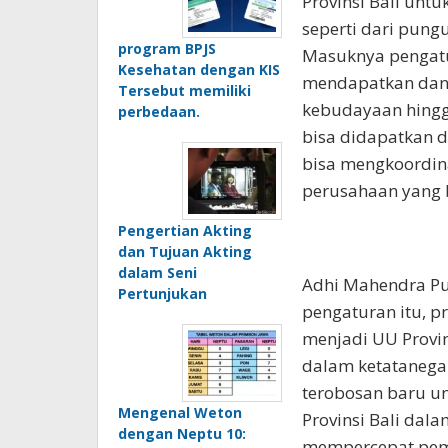
Provinsi Bali unt
seperti dari pung
program BPJS
Masuknya pengatu
Kesehatan dengan KIS
mendapatkan dana
Tersebut memiliki
kebudayaan hingg
perbedaan.
bisa didapatkan d
bisa mengkoordin
perusahaan yang b
Pengertian Akting
dan Tujuan Akting
dalam Seni
Adhi Mahendra Pu
Pertunjukan
pengaturan itu, p
menjadi UU Provin
dalam ketatanega
terobosan baru u
Mengenal Weton
Provinsi Bali dal
dengan Neptu 10:
mempercepat peme