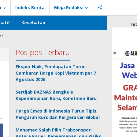
n
Indeks Berita
Meja Redaksi
atif
Kesehatan
tu
al
Pos-pos Terbaru
Ekspor Naik, Pendapatan Turun:
Gambaran Harga Kopi Vietnam per 7
Agustus 2026
Sertijab BAZNAS Bengkulu:
Kepemimpinan Baru, Komitmen Baru
Harga Emas di Indonesia Turun Tipis,
Pengaruh Kurs dan Pergerakan Global
Mohamed Salah Pilih Trabzonspor:
Antara Karier, Kenyamanan, dan Risiko