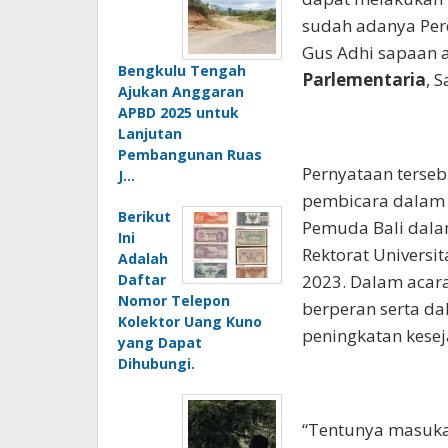
sudah adanya Perd
Gus Adhi sapaan a
Bengkulu Tengah
Parlementaria
, 
Ajukan Anggaran
APBD 2025 untuk
Lanjutan
Pembangunan Ruas
Pernyataan terseb
J…
pembicara dalam 
Berikut
Pemuda Bali dala
Ini
Rektorat Universi
Adalah
Daftar
2023. Dalam acara
Nomor Telepon
berperan serta d
Kolektor Uang Kuno
peningkatan kese
yang Dapat
Dihubungi.
“Tentunya masuka