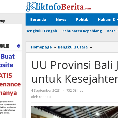
Lewati
ke
konten
Beranda
News
Politik
Hukum & K
tup
Bengkulu Tengah
Kabupaten Kepahiang
Kota 
UU
Homepage
»
Bengkulu Utara
»
Provinsi
Bali
UU Provinsi Bali
Jadi
Dasar
untuk Kesejahte
Hukum
untuk
Kesejahtera
oleh
4 September 2023
-
752 Dilihat
redaksi
oleh
redaksi