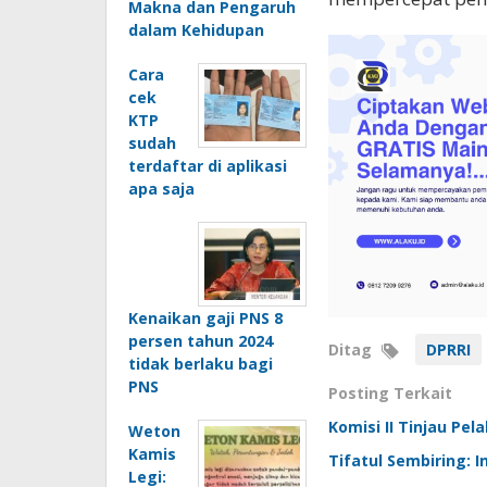
Makna dan Pengaruh
dalam Kehidupan
Cara
cek
KTP
sudah
terdaftar di aplikasi
apa saja
Kenaikan gaji PNS 8
persen tahun 2024
Ditag
DPRRI
tidak berlaku bagi
PNS
Posting Terkait
Komisi II Tinjau Pe
Weton
Kamis
Tifatul Sembiring: 
Legi: