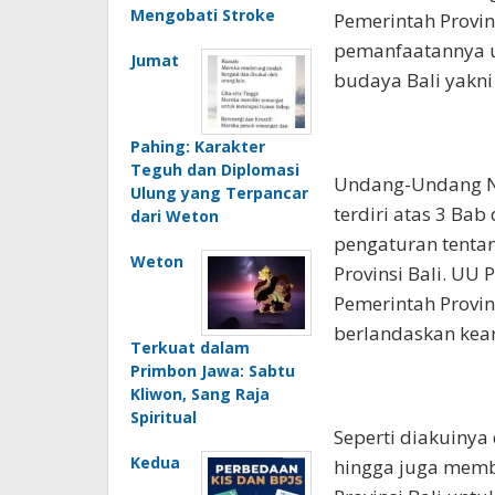
Mengobati Stroke
Pemerintah Provin
pemanfaatannya u
Jumat
budaya Bali yakni
Pahing: Karakter
Teguh dan Diplomasi
Undang-Undang No
Ulung yang Terpancar
terdiri atas 3 Ba
dari Weton
pengaturan tentan
Weton
Provinsi Bali. UU 
Pemerintah Provi
berlandaskan keari
Terkuat dalam
Primbon Jawa: Sabtu
Kliwon, Sang Raja
Spiritual
Seperti diakuinya
Kedua
hingga juga memb