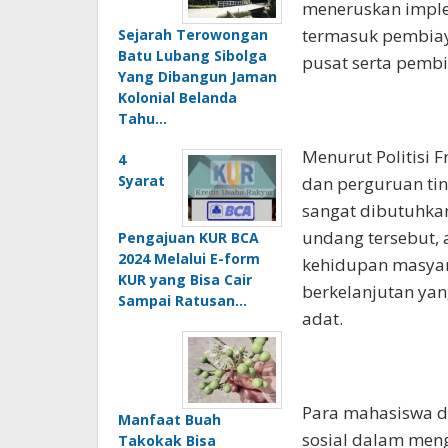
meneruskan imple
termasuk pembiay
Sejarah Terowongan
Batu Lubang Sibolga
pusat serta pembi
Yang Dibangun Jaman
Kolonial Belanda
Tahu…
Menurut Politisi F
4
Syarat
dan perguruan ti
sangat dibutuhka
undang tersebut,
Pengajuan KUR BCA
2024 Melalui E-form
kehidupan masyar
KUR yang Bisa Cair
berkelanjutan ya
Sampai Ratusan…
adat.
Para mahasiswa 
Manfaat Buah
sosial dalam men
Takokak Bisa