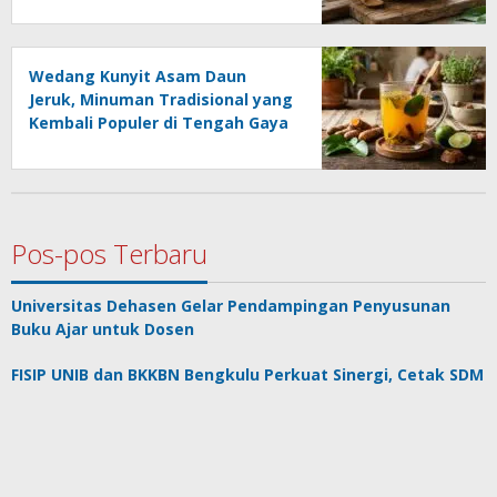
Bedah
Wedang Kunyit Asam Daun
Jeruk, Minuman Tradisional yang
Kembali Populer di Tengah Gaya
Hidup Sehat
Pos-pos Terbaru
Universitas Dehasen Gelar Pendampingan Penyusunan
Buku Ajar untuk Dosen
FISIP UNIB dan BKKBN Bengkulu Perkuat Sinergi, Cetak SDM
Unggul Bidang Kependudukan
IAD Integrasikan Ekonomi dan Konservasi demi Masa
Depan Hutan