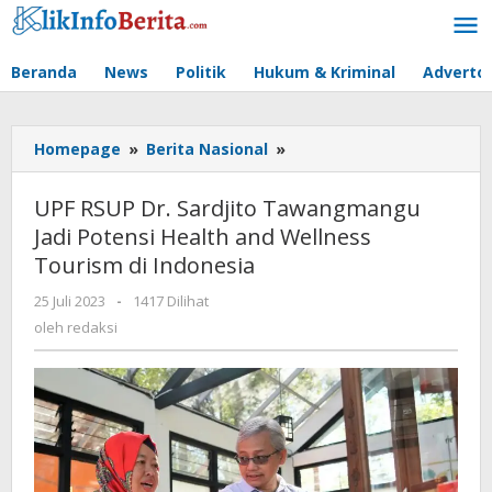
Lewati
ke
konten
Beranda
News
Politik
Hukum & Kriminal
Advertor
UPF
Homepage
»
Berita Nasional
»
RSUP
Dr.
UPF RSUP Dr. Sardjito Tawangmangu
Sardjito
Jadi Potensi Health and Wellness
Tawangmangu
Tourism di Indonesia
Jadi
Potensi
oleh
25 Juli 2023
-
1417 Dilihat
Health
redaksi
oleh
redaksi
and
Wellness
Tourism
di
Indonesia