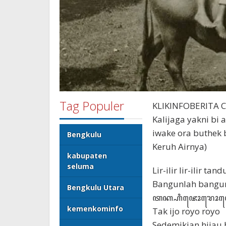
Tag Populer
KLIKINFOBERITA C
Kalijaga yakni bi
iwake ora buthek
Bengkulu
Keruh Airnya)
kabupaten
seluma
Lir-ilir lir-ilir ta
Bangunlah bangun
Bengkulu Utara
ꦠꦏ꧀ꦲꦶꦗꦺꦴꦫꦺꦴ
kemenkominfo
Tak ijo royo royo
Sedemikian hijau