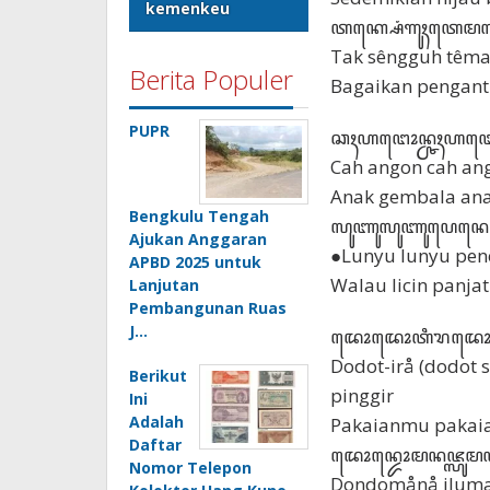
kemenkeu
ꦠꦏ꧀ꦱꦺꦁꦒꦸꦃꦠꦺꦩꦤ
Tak sêngguh têma
Berita Populer
Bagaikan pengant
PUPR
ꦕꦃꦲꦔꦺꦴꦤ꧀ꦕꦃꦲꦔꦺꦴꦤ꧀
Cah angon cah an
Anak gembala ana
Bengkulu Tengah
ꦭꦸꦚꦸꦭꦸꦚꦸꦥꦺꦤꦺꦏ
Ajukan Anggaran
●Lunyu lunyu pen
APBD 2025 untuk
Walau licin panj
Lanjutan
Pembangunan Ruas
J…
ꦢꦺꦴꦢꦺꦴꦠꦶꦫꦢꦺꦴꦢꦺ
Dodot-irå (dodot s
Berikut
pinggir
Ini
Adalah
Pakaianmu pakaia
Daftar
ꦢꦺꦴꦤ꧀ꦢꦺꦴꦩꦤꦗ꧀
Nomor Telepon
Dondomånå jluma