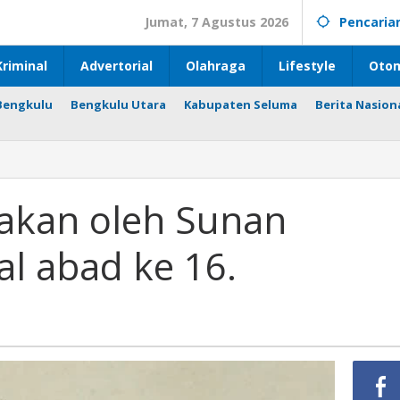
Jumat, 7 Agustus 2026
Pencaria
riminal
Advertorial
Olahraga
Lifestyle
Otom
Bengkulu
Bengkulu Utara
Kabupaten Seluma
Berita Nasion
iptakan oleh Sunan
al abad ke 16.