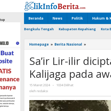
Lewati
ke
konten
Beranda
News
Politik
Hukum & K
tup
Bengkulu Tengah
Kabupaten Kepahiang
Kota 
Sa'ir
Homepage
»
Berita Nasional
»
Lir-
ilir
Sa’ir Lir-ilir dic
diciptakan
oleh
Kalijaga pada aw
Sunan
Kalijaga
pada
oleh
15 Maret 2024
-
1034 Dilihat
awal
redaksi
abad
oleh
redaksi
ke
16.