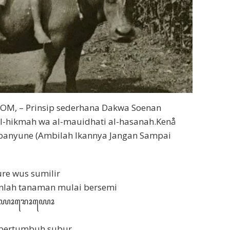
OM, – Prinsip sederhana Dakwa Soenan
 al-hikmah wa al-mauidhati al-hasanah.Kenå
 banyune (Ambilah Ikannya Jangan Sampai
ndure wus sumilir
lah tanaman mulai bersemi
ꦪꦺꦴꦫꦺꦴꦪꦺꦴ
 bertumbuh subur