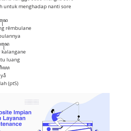
lah untuk menghadap nanti sore
ꦭꦤꦺ
g rêmbulane
mbulannya
ꦭꦔꦤꦺ
kalangane
tu luang
ꦲꦶꦪ
iyå
lah (ptS)