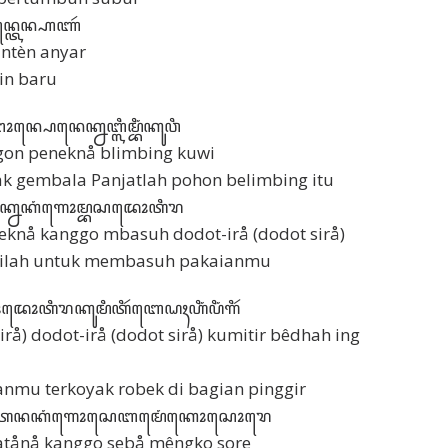
꧀ꦠꦺꦤ꧀ꦲꦚꦂ
ntèn anyar
in baru
ꦥꦺꦤꦺꦏ꧀ꦤꦧ꧀ꦭꦶꦩ꧀ꦧꦶꦁꦏꦸꦮꦶ
gon peneknå blimbing kuwi
k gembala Panjatlah pohon belimbing itu
꧀ꦤꦏꦁꦒꦺꦴꦩ꧀ꦧꦱꦢꦺꦴꦠꦶꦫ
eknå kanggo mbasuh dodot-irå (dodot sirå)
atilah untuk membasuh pakaianmu
ꦴꦠꦶꦫꦏꦸꦩꦶꦠꦶꦂꦧꦺꦝꦃꦲꦶꦁꦥꦶꦁꦒꦶꦂ
irå) dodot-irå (dodot sirå) kumitir bêdhah ing
nmu terkoyak robek di bagian pinggir
ꦭꦸꦩꦠꦤꦏꦁꦒꦺꦴꦱꦺꦧꦩꦺꦁꦏꦺꦴꦱꦺꦴꦫꦺ
tånå kanggo sebå mêngko sore