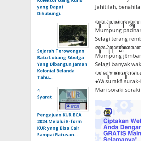
Kolektor Uang Kuno
Jahitilah, benahi
yang Dapat
Dihubungi.
ꦩꦸꦩ꧀ꦥꦸꦁꦥꦝꦁꦫꦺꦩ꧀ꦧꦸ
Mumpung padhan
Selagi terang re
ꦩꦸꦩ꧀ꦥꦸꦁꦗꦺꦩ꧀ꦧꦂꦏ
Sejarah Terowongan
Mumpung jêmbar 
Batu Lubang Sibolga
Selagi banyak wak
Yang Dibangun Jaman
Kolonial Belanda
ꦪꦱꦸꦫꦏꦱꦸꦫꦏ꧀
Tahu…
●Yå surakå surak-
Mari soraki soraki
4
Syarat
Pengajuan KUR BCA
2024 Melalui E-form
KUR yang Bisa Cair
Sampai Ratusan…