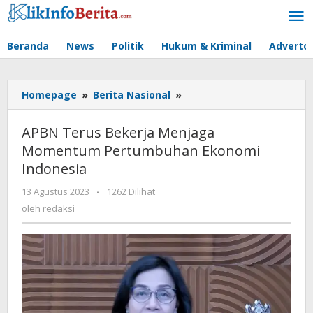
Lewati
ke
konten
Beranda
News
Politik
Hukum & Kriminal
Advertor
APBN
Homepage
»
Berita Nasional
»
Terus
Bekerja
APBN Terus Bekerja Menjaga
Menjaga
Momentum Pertumbuhan Ekonomi
Momentum
Indonesia
Pertumbuhan
Ekonomi
oleh
13 Agustus 2023
-
1262 Dilihat
Indonesia
redaksi
oleh
redaksi