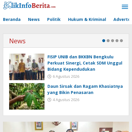
Lewati
ke
konten
Beranda
News
Politik
Hukum & Kriminal
Advertor
News
FISIP UNIB dan BKKBN Bengkulu
Perkuat Sinergi, Cetak SDM Unggul
Bidang Kependudukan
6 Agustus 2026
Daun Sirsak dan Ragam Khasiatnya
yang Bikin Penasaran
4 Agustus 2026