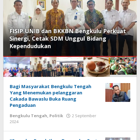
FISIP UNIB dan BKKBN Bengkulu Perkuat
Sinergi, Cetak SDM Unggul Bidang
Kependudukan
Klik
Bagi Masyarakat Bengkulu Tengah
Yang Menemukan pelanggaran
Info
Cakada Bawaslu Buka Ruang
Berita
Pengaduan
Bengkulu Tengah
,
Politik
2 September
oleh
2024
redaksi