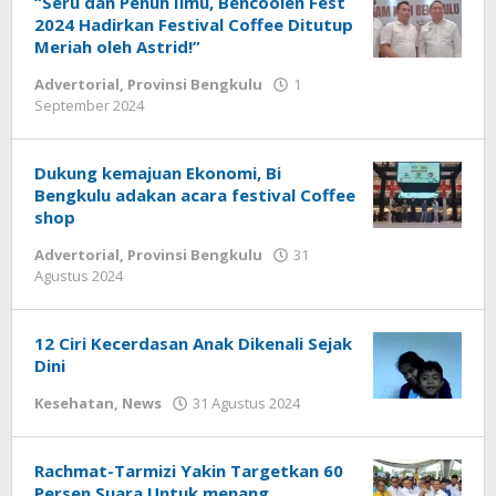
“Seru dan Penuh Ilmu, Bencoolen Fest
2024 Hadirkan Festival Coffee Ditutup
Meriah oleh Astrid!”
Advertorial
,
Provinsi Bengkulu
1
oleh
September 2024
redaksi
Dukung kemajuan Ekonomi, Bi
Bengkulu adakan acara festival Coffee
shop
Advertorial
,
Provinsi Bengkulu
31
oleh
Agustus 2024
redaksi
12 Ciri Kecerdasan Anak Dikenali Sejak
Dini
oleh
Kesehatan
,
News
31 Agustus 2024
redaksi
Rachmat-Tarmizi Yakin Targetkan 60
Persen Suara Untuk menang