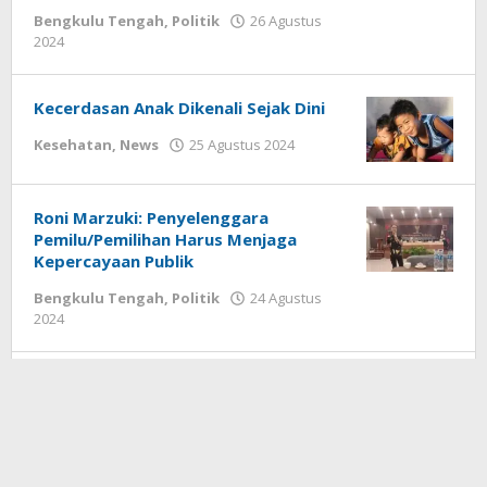
Bengkulu Tengah
,
Politik
26 Agustus
oleh
2024
redaksi
Kecerdasan Anak Dikenali Sejak Dini
oleh
Kesehatan
,
News
25 Agustus 2024
redaksi
Roni Marzuki: Penyelenggara
Pemilu/Pemilihan Harus Menjaga
Kepercayaan Publik
Bengkulu Tengah
,
Politik
24 Agustus
oleh
2024
redaksi
Mencegah dan Mengatasi Bunga Es di
dalam kulkas (Freezer)
oleh
Kesehatan
,
News
24 Agustus 2024
redaksi