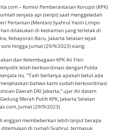
erita.com – Komisi Pemberantasan Korupsi (KPK)
mlah senjata api (senpi) saat menggeledah
ri Pertanian (Mentan) Syahrul Yasin Limpo
an dilakukan di kediaman yang terletak di
ra, Kebayoran Baru, Jakarta Selatan sejak
 sore hingga Jumat (29/9/2023) siang.
dakan dan Kelembagaan KPK Ali Fikri
enyidik telah berkoordinasi dengan Polda
 senjata itu. “Tadi bertanya apakah betul ada
 menjelaskan bahwa kami sudah berkoordinasi
isian Daerah DKI Jakarta,” ujar Ali dalam
i Gedung Merah Putih KPK, Jakarta Selatan
as.com, Jumat (29/9/2023).
li enggan membeberkan lebih lanjut berapa
 ditemukan di rumah Syahrul, termasuk