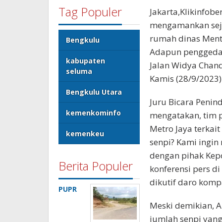
Tag Populer
Jakarta,Klikinfob
mengamankan seju
rumah dinas Mente
Bengkulu
Adapun penggedah
kabupaten
Jalan Widya Chand
seluma
Kamis (28/9/2023)
Bengkulu Utara
Juru Bicara Penin
kemenkominfo
mengatakan, tim p
Metro Jaya terkait
kemenkeu
senpi? Kami ingin
dengan pihak Kepol
Berita Populer
konferensi pers d
dikutif daro komp
PUPR
Meski demikian, A
jumlah senpi yang