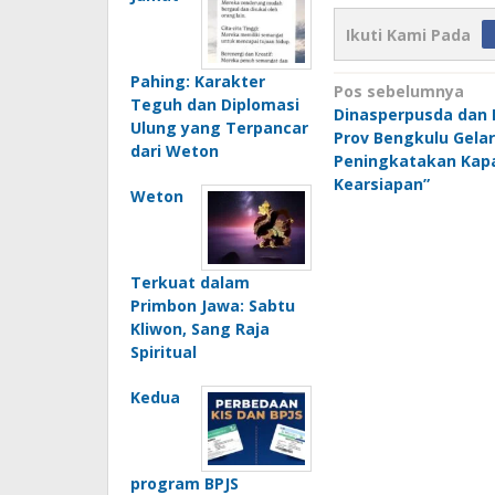
Ikuti Kami Pada
Pahing: Karakter
Navigasi
Pos sebelumnya
Teguh dan Diplomasi
Dinasperpusda dan 
pos
Ulung yang Terpancar
Prov Bengkulu Gelar
dari Weton
Peningkatakan Kap
Kearsiapan”
Weton
Terkuat dalam
Primbon Jawa: Sabtu
Kliwon, Sang Raja
Spiritual
Kedua
program BPJS