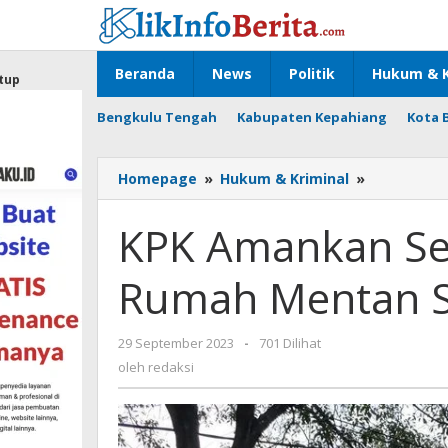
Lewati
ke
konten
Beranda
News
Politik
Hukum & K
tup
Bengkulu Tengah
Kabupaten Kepahiang
Kota 
KPK
Homepage
»
Hukum & Kriminal
»
Amankan
Sejumlah
KPK Amankan Sej
Senjata
Api
Rumah Mentan S
di
Rumah
Mentan
oleh
29 September 2023
-
701 Dilihat
Syahrul
redaksi
Yasin
oleh
redaksi
Limpo