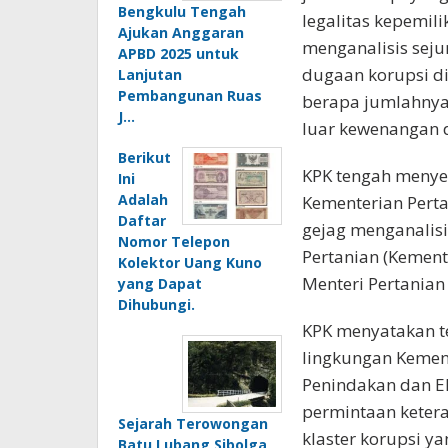
Bengkulu Tengah
legalitas kepemili
Ajukan Anggaran
menganalisis seju
APBD 2025 untuk
dugaan korupsi di
Lanjutan
Pembangunan Ruas
berapa jumlahnya, 
J…
luar kewenangan da
Berikut
KPK tengah menyel
Ini
Adalah
Kementerian Perta
Daftar
gejag menganalisi
Nomor Telepon
Pertanian (Kement
Kolektor Uang Kuno
Menteri Pertanian
yang Dapat
Dihubungi.
KPK menyatakan te
lingkungan Kement
Penindakan dan E
permintaan ketera
Sejarah Terowongan
klaster korupsi y
Batu Lubang Sibolga