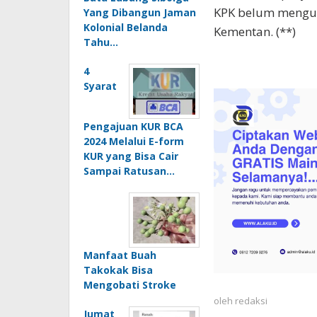
KPK belum mengun
Yang Dibangun Jaman
Kolonial Belanda
Kementan. (**)
Tahu…
4
Syarat
Pengajuan KUR BCA
2024 Melalui E-form
KUR yang Bisa Cair
Sampai Ratusan…
Manfaat Buah
Takokak Bisa
Mengobati Stroke
oleh
redaksi
Jumat