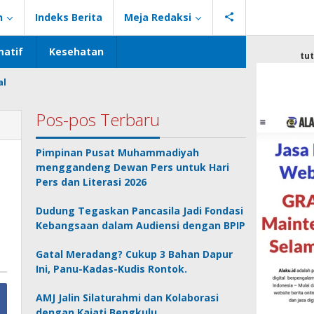
n
Indeks Berita
Meja Redaksi
atif
Kesehatan
tu
al
Pos-pos Terbaru
Pimpinan Pusat Muhammadiyah
menggandeng Dewan Pers untuk Hari
Pers dan Literasi 2026
Dudung Tegaskan Pancasila Jadi Fondasi
Kebangsaan dalam Audiensi dengan BPIP
Gatal Meradang? Cukup 3 Bahan Dapur
Ini, Panu-Kadas-Kudis Rontok.
AMJ Jalin Silaturahmi dan Kolaborasi
dengan Kajati Bengkulu