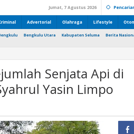
Jumat, 7 Agustus 2026
Pencaria
riminal
Advertorial
Olahraga
Lifestyle
Otom
Bengkulu
Bengkulu Utara
Kabupaten Seluma
Berita Nasion
umlah Senjata Api di
yahrul Yasin Limpo