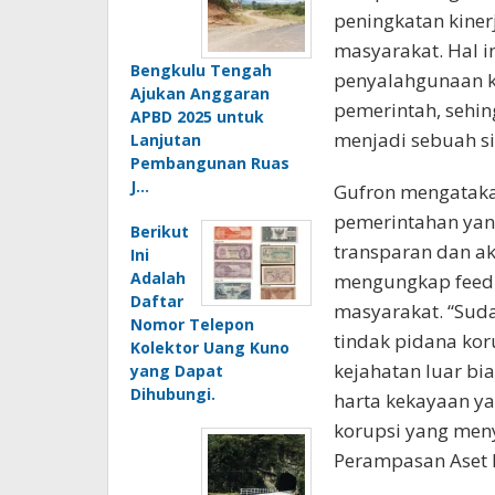
peningkatan kiner
masyarakat. Hal i
Bengkulu Tengah
penyalahgunaan k
Ajukan Anggaran
pemerintah, sehin
APBD 2025 untuk
menjadi sebuah s
Lanjutan
Pembangunan Ruas
J…
Gufron mengatak
pemerintahan yang
Berikut
transparan dan a
Ini
Adalah
mengungkap feedb
Daftar
masyarakat. “Sud
Nomor Telepon
tindak pidana kor
Kolektor Uang Kuno
kejahatan luar bi
yang Dapat
Dihubungi.
harta kekayaan ya
korupsi yang men
Perampasan Aset k