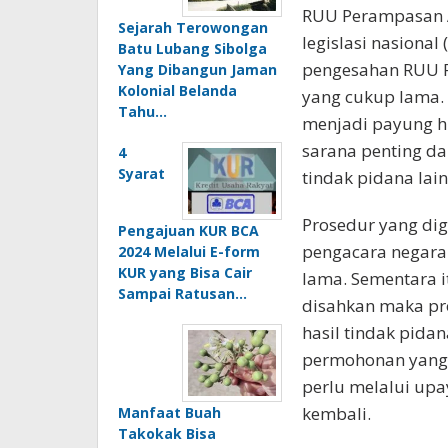
RUU Perampasan A
Sejarah Terowongan
legislasi nasional
Batu Lubang Sibolga
pengesahan RUU P
Yang Dibangun Jaman
Kolonial Belanda
yang cukup lama.
Tahu…
menjadi payung 
sarana penting d
4
Syarat
tindak pidana lai
Prosedur yang di
Pengajuan KUR BCA
pengacara negara
2024 Melalui E-form
KUR yang Bisa Cair
lama. Sementara i
Sampai Ratusan…
disahkan maka pr
hasil tindak pida
permohonan yang 
perlu melalui upa
kembali.
Manfaat Buah
Takokak Bisa