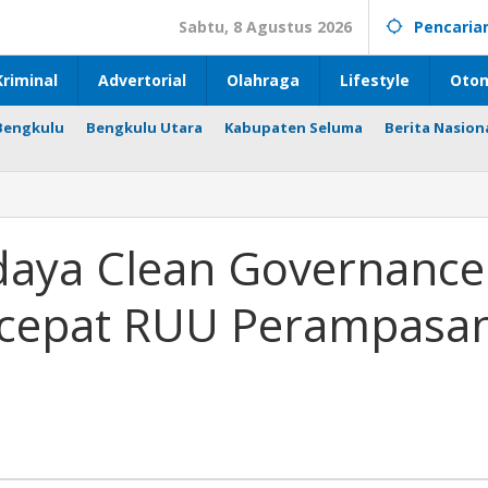
Sabtu, 8 Agustus 2026
Pencaria
riminal
Advertorial
Olahraga
Lifestyle
Otom
Bengkulu
Bengkulu Utara
Kabupaten Seluma
Berita Nasion
ya Clean Governance
cepat RUU Perampasa
t