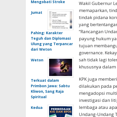
Mengobati Stroke
Wakil Gubernur L
memaparkan, tin
Jumat
tindak pidana kor
yang bertentangan
“Rancangan Undan
Pahing: Karakter
payung hukum yan
Teguh dan Diplomasi
Ulung yang Terpancar
tujuan membangun 
dari Weton
governance. Kekay
sah tidak lagi tol
Weton
khususnya dalam h
KPK juga memberi
Terkuat dalam
dilakukan pada p
Primbon Jawa: Sabtu
Kliwon, Sang Raja
mengadopsi multi
Spiritual
investigasi dan l
lembaga atau apa
Kedua
Undang-Undang 