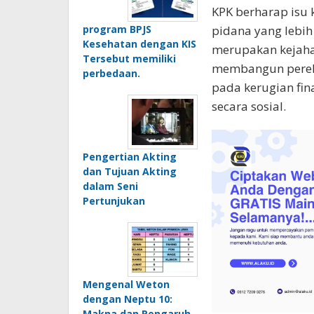
KPK berharap isu
program BPJS
pidana yang lebih 
Kesehatan dengan KIS
merupakan kejah
Tersebut memiliki
membangun perek
perbedaan.
pada kerugian fin
secara sosial.
Pengertian Akting
dan Tujuan Akting
dalam Seni
Pertunjukan
Mengenal Weton
dengan Neptu 10:
Makna dan Pengaruh