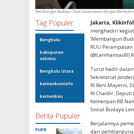
Membangun Budaya Clean Governance dengan Memperce
Tag Populer
Jakarta, Klikinfo
menghadiri kegiat
‘Membangun Buda
Bengkulu
RUU Perampasan A
kabupaten
(@LemhannasRI) RI 
seluma
Turut hadir dalam
Bengkulu Utara
Sekretariat Jende
kemenkominfo
RI Reni Mayerni, 
RI Chaidir, Deput
kemenkeu
Kemenpan RB Nani
Sosial Budaya Lem
Berita Populer
Berjalannya pemer
PUPR
dari pembangunan