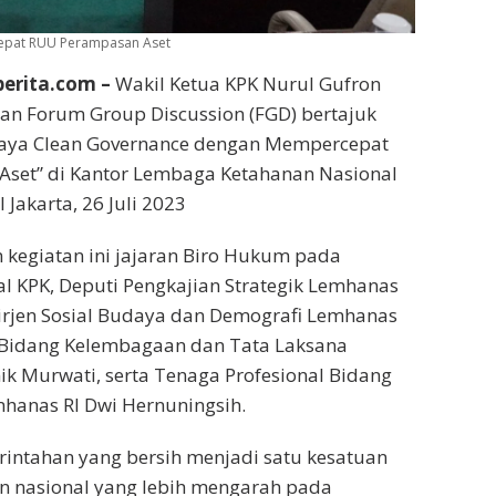
pat RUU Perampasan Aset
berita.com –
Wakil Ketua KPK Nurul Gufron
an Forum Group Discussion (FGD) bertajuk
ya Clean Governance dengan Mempercepat
set” di Kantor Lembaga Ketahanan Nasional
Jakarta, 26 Juli 2023
 kegiatan ini jajaran Biro Hukum pada
ral KPK, Deputi Pengkajian Strategik Lemhanas
Dirjen Sosial Budaya dan Demografi Lemhanas
i Bidang Kelembagaan dan Tata Laksana
k Murwati, serta Tenaga Profesional Bidang
hanas RI Dwi Hernuningsih.
intahan yang bersih menjadi satu kesatuan
 nasional yang lebih mengarah pada