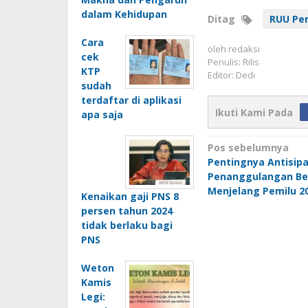
dalam Kehidupan
Ditag
RUU Pe
Cara
oleh
redaksi
cek
Penulis: Rilis
KTP
Editor: Dedi
sudah
terdaftar di aplikasi
Ikuti Kami Pada
apa saja
Navigasi
Pos sebelumnya
Pentingnya Antisipa
pos
Penanggulangan Be
Menjelang Pemilu 2
Kenaikan gaji PNS 8
persen tahun 2024
tidak berlaku bagi
PNS
Weton
Kamis
Legi: