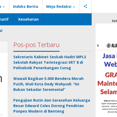
n
Indeks Berita
Meja Redaksi
atif
Kesehatan
tu
al
Pos-pos Terbaru
Sekretaris Kabinet Seskab Hadiri MPLS
Sekolah Rakyat Terintegrasi SRT 8 di
Politeknik Penerbangan Curug
n
Wawali Bagikan 5.000 Bendera Merah
Putih, Wali Kota Dedy Wahyudi: “Ini
Bukan Sekadar Seremonial”
Pengajian Rutin dan Sarasehan Keluarga
Besar Edward Coles Dorong Pendirian
Ponpes Modern di Benteng