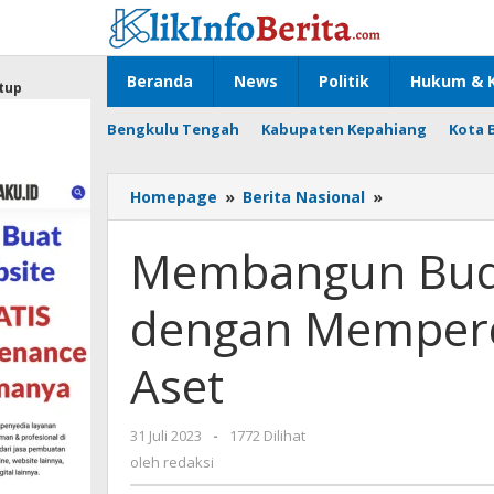
Lewati
ke
konten
Beranda
News
Politik
Hukum & K
tup
Bengkulu Tengah
Kabupaten Kepahiang
Kota 
Membangun
Homepage
»
Berita Nasional
»
Budaya
Clean
Membangun Buda
Governance
dengan
dengan Memper
Mempercepa
RUU
Perampasan
Aset
Aset
oleh
31 Juli 2023
-
1772 Dilihat
redaksi
oleh
redaksi