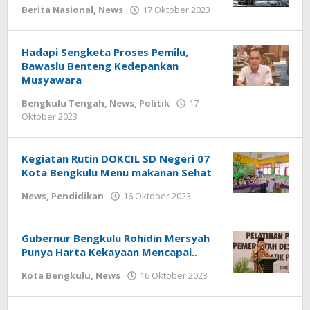
oleh
Berita Nasional
,
News
17 Oktober 2023
redaksi
Hadapi Sengketa Proses Pemilu,
Bawaslu Benteng Kedepankan
Musyawara
Bengkulu Tengah
,
News
,
Politik
17
oleh
Oktober 2023
redaksi
Kegiatan Rutin DOKCIL SD Negeri 07
Kota Bengkulu Menu makanan Sehat
oleh
News
,
Pendidikan
16 Oktober 2023
redaksi
Gubernur Bengkulu Rohidin Mersyah
Punya Harta Kekayaan Mencapai..
oleh
Kota Bengkulu
,
News
16 Oktober 2023
redaksi