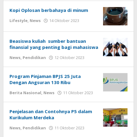
Kopi Oplosan berbahaya di minum
oleh
Lifestyle
,
News
14 Oktober 2023
redaksi
Beasiswa kuliah sumber bantuan
finansial yang penting bagi mahasiswa
oleh
News
,
Pendidikan
12 Oktober 2023
redaksi
Program Pinjaman BPJS 25 Juta
Dengan Angsuran 130 Ribu
oleh
Berita Nasional
,
News
11 Oktober 2023
redaksi
Penjelasan dan Contohnya P5 dalam
Kurikulum Merdeka
oleh
News
,
Pendidikan
11 Oktober 2023
redaksi