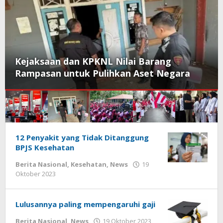
Kejaksaan dan KPKNL Nilai Barang
Rampasan untuk Pulihkan Aset Negara
Klik
12 Penyakit yang Tidak Ditanggung
BPJS Kesehatan
Info
Berita
Berita Nasional
,
Kesehatan
,
News
19
oleh
Oktober 2023
redaksi
Lulusannya paling mempengaruhi gaji
oleh
Berita Nasional
,
News
19 Oktober 2023