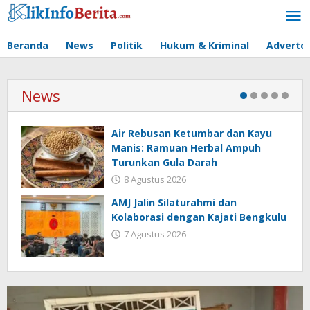
Lewati
ke
konten
Beranda
News
Politik
Hukum & Kriminal
Advertor
News
Air Rebusan Ketumbar dan Kayu
Manis: Ramuan Herbal Ampuh
Turunkan Gula Darah
8 Agustus 2026
AMJ Jalin Silaturahmi dan
Kolaborasi dengan Kajati Bengkulu
7 Agustus 2026