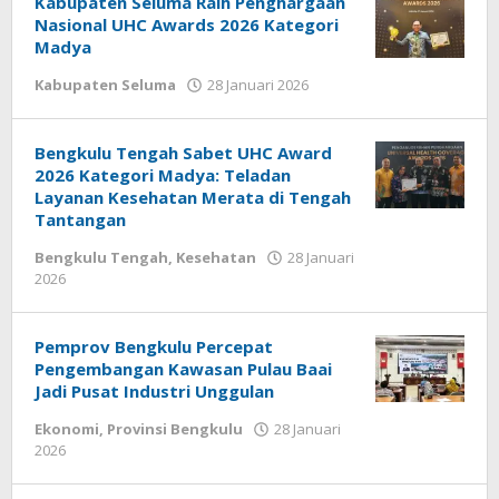
Kabupaten Seluma Raih Penghargaan
Nasional UHC Awards 2026 Kategori
Madya
oleh
Kabupaten Seluma
28 Januari 2026
redaksi
Bengkulu Tengah Sabet UHC Award
2026 Kategori Madya: Teladan
Layanan Kesehatan Merata di Tengah
Tantangan
Bengkulu Tengah
,
Kesehatan
28 Januari
oleh
2026
redaksi
Pemprov Bengkulu Percepat
Pengembangan Kawasan Pulau Baai
Jadi Pusat Industri Unggulan
Ekonomi
,
Provinsi Bengkulu
28 Januari
oleh
2026
redaksi