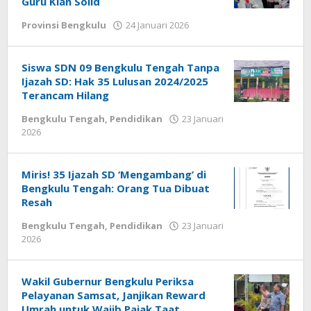
Guru Kian Solid
oleh
Provinsi Bengkulu
24 Januari 2026
redaksi
Siswa SDN 09 Bengkulu Tengah Tanpa
Ijazah SD: Hak 35 Lulusan 2024/2025
Terancam Hilang
Bengkulu Tengah
,
Pendidikan
23 Januari
oleh
2026
redaksi
Miris! 35 Ijazah SD ‘Mengambang’ di
Bengkulu Tengah: Orang Tua Dibuat
Resah
Bengkulu Tengah
,
Pendidikan
23 Januari
oleh
2026
redaksi
Wakil Gubernur Bengkulu Periksa
Pelayanan Samsat, Janjikan Reward
Umrah untuk Wajib Pajak Taat