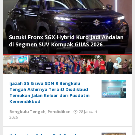
Suzuki Fronx SGX Hybrid Kuro Jadi Andalan
di Segmen SUV Kompak GIIAS 2026
Klik
Ijazah 35 Siswa SDN 9 Bengkulu
Tengah Akhirnya Terbit! Disdikbud
Info
Temukan Jalan Keluar dari Pusdatin
Berita
Kemendikbud
Bengkulu Tengah
,
Pendidikan
28 Januari
oleh
2026
redaksi